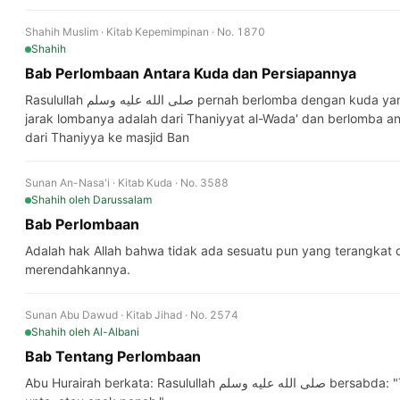
Shahih Muslim · Kitab Kepemimpinan · No. 1870
Shahih
Bab Perlombaan Antara Kuda dan Persiapannya
Rasulullah صلى الله عليه وسلم pernah berlomba dengan kuda yang telah dipersiapkan dari Hafya' dan
jarak lombanya adalah dari Thaniyyat al-Wada' dan berlomba an
dari Thaniyya ke masjid Ban
Sunan An-Nasa'i · Kitab Kuda · No. 3588
Shahih
oleh Darussalam
Bab Perlombaan
Adalah hak Allah bahwa tidak ada sesuatu pun yang terangkat di
merendahkannya.
Sunan Abu Dawud · Kitab Jihad · No. 2574
Shahih
oleh Al-Albani
Bab Tentang Perlombaan
Abu Hurairah berkata: Rasulullah صلى الله عليه وسلم bersabda: "Tidak ada taruhan kecuali pada kuda,