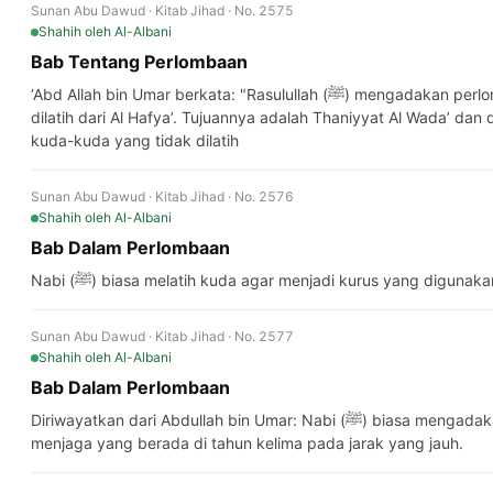
Sunan Abu Dawud · Kitab Jihad · No. 2575
Shahih
oleh Al-Albani
Bab Tentang Perlombaan
‘Abd Allah bin Umar berkata: "Rasulullah (ﷺ) mengadakan perlombaan antara kuda-kuda yang telah
dilatih dari Al Hafya’. Tujuannya adalah Thaniyyat Al Wada’ d
kuda-kuda yang tidak dilatih
Sunan Abu Dawud · Kitab Jihad · No. 2576
Shahih
oleh Al-Albani
Bab Dalam Perlombaan
Nabi (ﷺ) biasa melatih kuda agar menjadi kurus yang digun
Sunan Abu Dawud · Kitab Jihad · No. 2577
Shahih
oleh Al-Albani
Bab Dalam Perlombaan
Diriwayatkan dari Abdullah bin Umar: Nabi (ﷺ) biasa mengadakan perlombaan antara kuda dan
menjaga yang berada di tahun kelima pada jarak yang jauh.