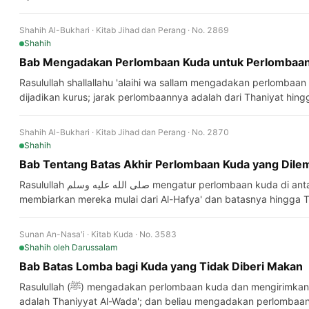
Shahih Al-Bukhari · Kitab Jihad dan Perang · No. 2869
Shahih
Bab Mengadakan Perlombaan Kuda untuk Perlombaa
Rasulullah shallallahu 'alaihi wa sallam mengadakan perlombaa
dijadikan kurus; jarak perlombaannya adalah dari Thaniyat hingg
Shahih Al-Bukhari · Kitab Jihad dan Perang · No. 2870
Shahih
Bab Tentang Batas Akhir Perlombaan Kuda yang Dil
Rasulullah صلى الله عليه وسلم mengatur perlombaan kuda di antara kuda-kuda yang telah dilemahkan,
membiarkan mereka mulai dari Al-Hafya' dan batasnya hingga T
Sunan An-Nasa'i · Kitab Kuda · No. 3583
Shahih
oleh Darussalam
Bab Batas Lomba bagi Kuda yang Tidak Diberi Makan
Rasulullah (ﷺ) mengadakan perlombaan kuda dan mengirimkannya dari Al-Hafya' dan garis finishnya
adalah Thaniyyat Al-Wada'; dan beliau mengadakan perlombaan 