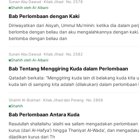
Sunan Abu Dawud · Kitab Jihad · No. 2578
Shahih
oleh Al-Albani
Bab Perlombaan dengan Kaki
Diriwayatkan dari Aisyah, Ummul Mu'minin: ketika dia dalam perjalan
berlomba dengan beliau dan aku mengalahkannya dengan kaki. 
berlomba dengan beliau dan
Sunan Abu Dawud · Kitab Jihad · No. 2582
Shahih
oleh Al-Albani
Bab Tentang Menggiring Kuda dalam Perlombaan
Qatadah berkata: “Menggiring kuda lain di belakang kuda kit
kuda lain di samping kita adalah (dilakukan) dalam perlombaan 
Shahih Al-Bukhari · Kitab Jihad dan Perang · No. 2868
Shahih
Bab Perlombaan Antara Kuda
Rasulullah shallallahu 'alaihi wa sallam mengadakan perlombaan
kurus (dari Al-Hafya') hingga Thaniyat Al-Wada', dan mengada
dijadikan kurus dari Th