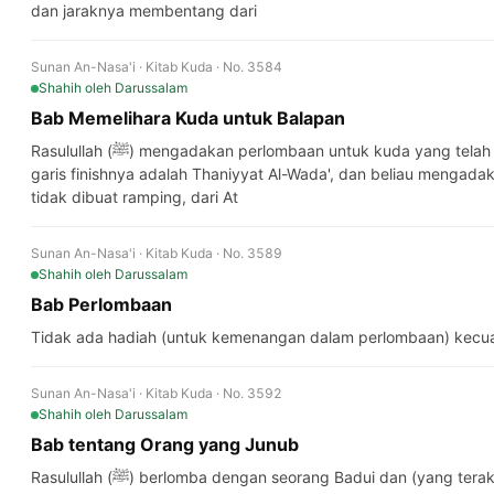
dan jaraknya membentang dari
Sunan An-Nasa'i · Kitab Kuda · No. 3584
Shahih
oleh Darussalam
Bab Memelihara Kuda untuk Balapan
Rasulullah (ﷺ) mengadakan perlombaan untuk kuda yang telah dibuat ramping, dari Al-Hafya' dan
garis finishnya adalah Thaniyyat Al-Wada', dan beliau mengada
tidak dibuat ramping, dari At
Sunan An-Nasa'i · Kitab Kuda · No. 3589
Shahih
oleh Darussalam
Bab Perlombaan
Tidak ada hadiah (untuk kemenangan dalam perlombaan) kecuali
Sunan An-Nasa'i · Kitab Kuda · No. 3592
Shahih
oleh Darussalam
Bab tentang Orang yang Junub
Rasulullah (ﷺ) berlomba dengan seorang Badui dan (yang te