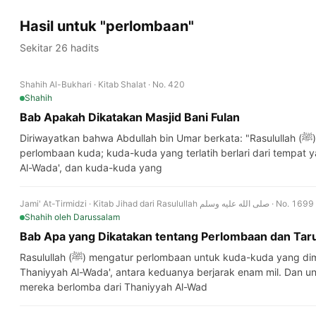
Hasil untuk "perlombaan"
Sekitar 26 hadits
Shahih Al-Bukhari · Kitab Shalat · No. 420
Shahih
Bab Apakah Dikatakan Masjid Bani Fulan
Diriwayatkan bahwa Abdullah bin Umar berkata: "Rasulullah (ﷺ) memerintahkan untuk diadakan
perlombaan kuda; kuda-kuda yang terlatih berlari dari tempat 
Al-Wada', dan kuda-kuda yang
Jami' At-Tirmidzi · Kitab Jihad dari Rasulullah صلى الله عليه وسلم · No. 1699
Shahih
oleh Darussalam
Bab Apa yang Dikatakan tentang Perlombaan dan Tar
Rasulullah (ﷺ) mengatur perlombaan untuk kuda-kuda yang dimudamarkan dari Al-Hafiya' ke
Thaniyyah Al-Wada', antara keduanya berjarak enam mil. Dan 
mereka berlomba dari Thaniyyah Al-Wad