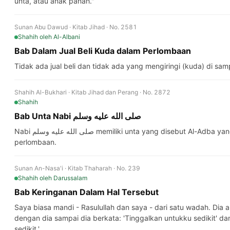
unta, atau anak panah."
Sunan Abu Dawud · Kitab Jihad · No. 2581
Shahih
oleh Al-Albani
Bab Dalam Jual Beli Kuda dalam Perlombaan
Tidak ada jual beli dan tidak ada yang mengiringi (kuda) di sa
Shahih Al-Bukhari · Kitab Jihad dan Perang · No. 2872
Shahih
Bab Unta Nabi صلى الله عليه وسلم
Nabi صلى الله عليه وسلم memiliki unta yang disebut Al-Adba yang tidak dapat dikalahkan dalam
perlombaan.
Sunan An-Nasa'i · Kitab Thaharah · No. 239
Shahih
oleh Darussalam
Bab Keringanan Dalam Hal Tersebut
Saya biasa mandi - Rasulullah dan saya - dari satu wadah. Di
dengan dia sampai dia berkata: 'Tinggalkan untukku sedikit' da
sedikit.'