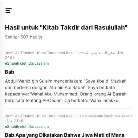
Hasil untuk "Kitab Takdir dari Rasulullah"
Sekitar 507 hadits
Jami' At-Tirmidzi · Kitab Takdir dari Rasulullah صلى الله عليه وسلم · No.
2155
Shahih
oleh Darussalam
Bab
Abdul-Wahid bin Sulaim menceritakan: "Saya tiba di Makkah
dan bertemu dengan 'Ata bin Abi Rabah. Saya berkata
kepadanya: 'Wahai Abu Muhammad! Orang-orang Al-Basrah
berbicara tentang Al-Qadar.' Dia berkata: 'Wahai anakku!
Jami' At-Tirmidzi · Kitab Takdir dari Rasulullah shallallahu 'alaihi wa sallam
· No. 2146
Shahih
oleh Darussalam
Bab Apa yang Dikatakan Bahwa Jiwa Mati di Mana