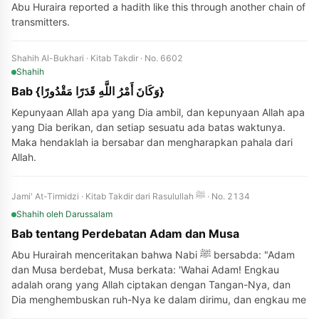
Abu Huraira reported a hadith like this through another chain of
transmitters.
Shahih Al-Bukhari · Kitab Takdir · No. 6602
Shahih
Bab {وَكَانَ أَمْرُ اللَّهِ قَدَرًا مَقْدُورًا}
Kepunyaan Allah apa yang Dia ambil, dan kepunyaan Allah apa
yang Dia berikan, dan setiap sesuatu ada batas waktunya.
Maka hendaklah ia bersabar dan mengharapkan pahala dari
Allah.
Jami' At-Tirmidzi · Kitab Takdir dari Rasulullah ﷺ · No. 2134
Shahih
oleh Darussalam
Bab tentang Perdebatan Adam dan Musa
Abu Hurairah menceritakan bahwa Nabi ﷺ bersabda: "Adam
dan Musa berdebat, Musa berkata: 'Wahai Adam! Engkau
adalah orang yang Allah ciptakan dengan Tangan-Nya, dan
Dia menghembuskan ruh-Nya ke dalam dirimu, dan engkau me