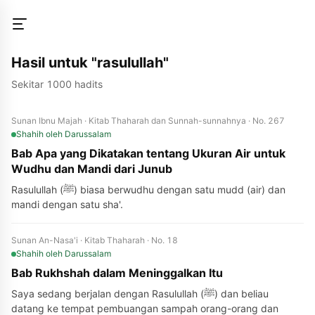
Hasil untuk "rasulullah"
Sekitar 1000 hadits
Sunan Ibnu Majah · Kitab Thaharah dan Sunnah-sunnahnya · No. 267
Shahih
oleh Darussalam
Bab Apa yang Dikatakan tentang Ukuran Air untuk
Wudhu dan Mandi dari Junub
Rasulullah (ﷺ) biasa berwudhu dengan satu mudd (air) dan
mandi dengan satu sha'.
Sunan An-Nasa'i · Kitab Thaharah · No. 18
Shahih
oleh Darussalam
Bab Rukhshah dalam Meninggalkan Itu
Saya sedang berjalan dengan Rasulullah (ﷺ) dan beliau
datang ke tempat pembuangan sampah orang-orang dan