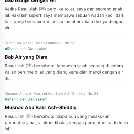
Bab Istinja' dengan Air
Ketika Rasulullah (ﷺ) pergi ke toilet, saya dan seorang anak
laki-laki lain seperti saya membawa sebuah wadah kecil dari
kulit yang berisi air dan beliau membersihkan dirinya dengan
air.
Sunan An-Nasa'i · Kitab Thaharah · No. 58
Shahih
oleh Darussalam
Bab Air yang Diam
Rasulullah (ﷺ) bersabda: 'Janganlah salah seorang di antara
kalian berurine di air yang diam, kemudian mandi dengan air
itu.'
Musnad Ahmad · Musnad Abu Bakr Ash-Shiddiq · No. 23
Shahih
oleh Darussalam
Musnad Abu Bakr Ash-Shiddiq
Rasulullah (ﷺ) bersabda: 'Siapa pun yang melakukan
perbuatan jahat, ia akan dibalas dengan perbuatan itu di dunia
ini.'