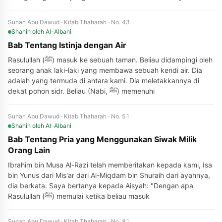
Sunan Abu Dawud · Kitab Thaharah · No. 43
Shahih
oleh Al-Albani
Bab Tentang Istinja dengan Air
Rasulullah (ﷺ) masuk ke sebuah taman. Beliau didampingi oleh
seorang anak laki-laki yang membawa sebuah kendi air. Dia
adalah yang termuda di antara kami. Dia meletakkannya di
dekat pohon sidr. Beliau (Nabi, ﷺ) memenuhi
Sunan Abu Dawud · Kitab Thaharah · No. 51
Shahih
oleh Al-Albani
Bab Tentang Pria yang Menggunakan Siwak Milik
Orang Lain
Ibrahim bin Musa Al-Razi telah memberitakan kepada kami, Isa
bin Yunus dari Mis'ar dari Al-Miqdam bin Shuraih dari ayahnya,
dia berkata: Saya bertanya kepada Aisyah: "Dengan apa
Rasulullah (ﷺ) memulai ketika beliau masuk
Sunan Abu Dawud · Kitab Thaharah · No. 81