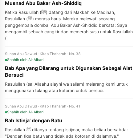
Musnad Abu Bakar Ash-Shiddiq
Ketika Rasulullah (ﷺ) datang dari Makkah ke Madinah,
Rasulullah (ﷺ) merasa haus. Mereka melewati seorang
penggembala domba, Abu Bakar Ash-Shiddiq berkata: Saya
mengambil sebuah cangkir dan memerah susu untuk Rasulullah
(
Sunan Abu Dawud · Kitab Thaharah · No. 38
Shahih
oleh Al-Albani
Bab Apa yang Dilarang untuk Digunakan Sebagai Alat
Bersuci
Rasulullah (sal Allaahu alayhi wa sallam) melarang kami untuk
menggunakan tulang atau kotoran untuk bersuci.
Sunan Abu Dawud · Kitab Thaharah · No. 41
Shahih
oleh Al-Albani
Bab Istinja' dengan Batu
Rasulullah ﷺ ditanya tentang istijmar, maka beliau bersabda:
"Dengan tiga batu yang tidak ada kotoran di dalamnya."