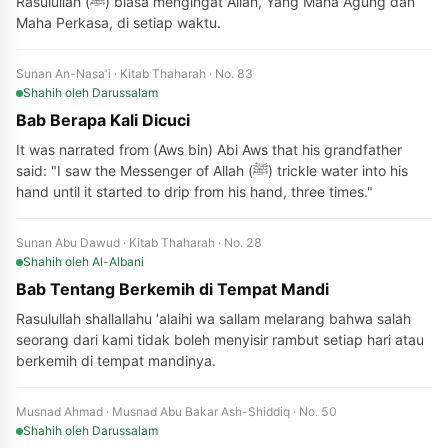
Rasulullah (ﷺ) biasa mengingat Allah, Yang Maha Agung dan
Maha Perkasa, di setiap waktu.
Sunan An-Nasa'i · Kitab Thaharah · No. 83
Shahih
oleh Darussalam
Bab Berapa Kali Dicuci
It was narrated from (Aws bin) Abi Aws that his grandfather
said: "I saw the Messenger of Allah (ﷺ) trickle water into his
hand until it started to drip from his hand, three times."
Sunan Abu Dawud · Kitab Thaharah · No. 28
Shahih
oleh Al-Albani
Bab Tentang Berkemih di Tempat Mandi
Rasulullah shallallahu 'alaihi wa sallam melarang bahwa salah
seorang dari kami tidak boleh menyisir rambut setiap hari atau
berkemih di tempat mandinya.
Musnad Ahmad · Musnad Abu Bakar Ash-Shiddiq · No. 50
Shahih
oleh Darussalam