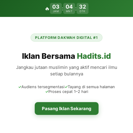
03
04
32
🔥
:
:
JAM
MNT
DTK
PLATFORM DAKWAH DIGITAL #1
Iklan Bersama
Hadits.id
Jangkau jutaan muslimin yang aktif mencari ilmu
setiap bulannya
✓
Audiens tersegmentasi
✓
Tayang di semua halaman
✓
Proses cepat 1–2 hari
Pasang Iklan Sekarang