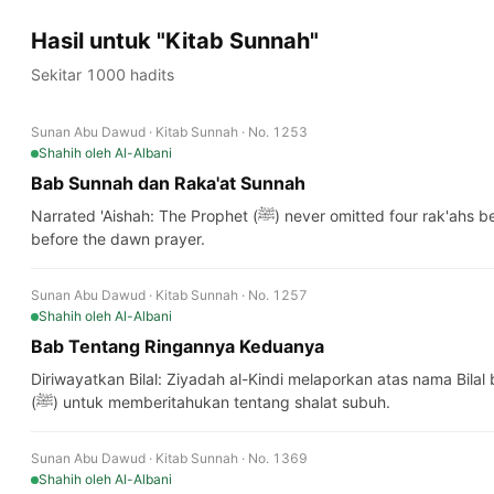
Hasil untuk "Kitab Sunnah"
Sekitar 1000 hadits
Sunan Abu Dawud · Kitab Sunnah · No. 1253
Shahih
oleh Al-Albani
Bab Sunnah dan Raka'at Sunnah
Narrated 'Aishah: The Prophet (ﷺ) never omitted four rak'ahs before the noon prayer, and two rak'ahs
before the dawn prayer.
Sunan Abu Dawud · Kitab Sunnah · No. 1257
Shahih
oleh Al-Albani
Bab Tentang Ringannya Keduanya
Diriwayatkan Bilal: Ziyadah al-Kindi melaporkan atas nama Bila
(ﷺ) untuk memberitahukan tentang shalat subuh.
Sunan Abu Dawud · Kitab Sunnah · No. 1369
Shahih
oleh Al-Albani