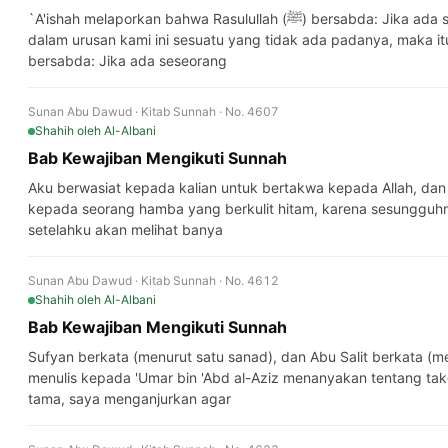
`A'ishah melaporkan bahwa Rasulullah (ﷺ) bersabda: Jika ada seseorang yang memperkenalkan ke
dalam urusan kami ini sesuatu yang tidak ada padanya, maka itu d
bersabda: Jika ada seseorang
Sunan Abu Dawud · Kitab Sunnah · No. 4607
Shahih
oleh Al-Albani
Bab Kewajiban Mengikuti Sunnah
Aku berwasiat kepada kalian untuk bertakwa kepada Allah, da
kepada seorang hamba yang berkulit hitam, karena sesungguhny
setelahku akan melihat banya
Sunan Abu Dawud · Kitab Sunnah · No. 4612
Shahih
oleh Al-Albani
Bab Kewajiban Mengikuti Sunnah
Sufyan berkata (menurut satu sanad), dan Abu Salit berkata (men
menulis kepada 'Umar bin 'Abd al-Aziz menanyakan tentang tak
tama, saya menganjurkan agar