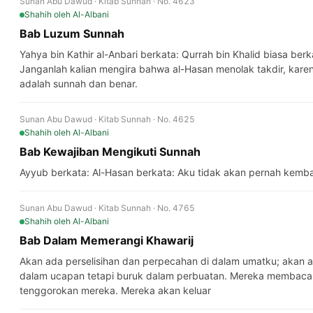
Sunan Abu Dawud · Kitab Sunnah · No. 4623
Shahih
oleh Al-Albani
Bab Luzum Sunnah
Yahya bin Kathir al-Anbari berkata: Qurrah bin Khalid biasa b
Janganlah kalian mengira bahwa al-Hasan menolak takdir, kare
adalah sunnah dan benar.
Sunan Abu Dawud · Kitab Sunnah · No. 4625
Shahih
oleh Al-Albani
Bab Kewajiban Mengikuti Sunnah
Ayyub berkata: Al-Hasan berkata: Aku tidak akan pernah kemba
Sunan Abu Dawud · Kitab Sunnah · No. 4765
Shahih
oleh Al-Albani
Bab Dalam Memerangi Khawarij
Akan ada perselisihan dan perpecahan di dalam umatku; akan 
dalam ucapan tetapi buruk dalam perbuatan. Mereka membaca Al
tenggorokan mereka. Mereka akan keluar