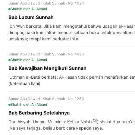
Sunan Abu Dawud · Kitab Sunnah · No. 4624
Shahih
oleh Al-Albani
Bab Luzum Sunnah
Ibn ‘Awn berkata: Jika kami mengetahui bahwa ucapan al-Hasan
dicapai, pasti kami akan menulis sebuah buku untuk penarikan
untuknya; tetapi kami berkata: Ini a
Sunan Abu Dawud · Kitab Sunnah · No. 4626
Shahih
oleh Al-Albani
Bab Kewajiban Mengikuti Sunnah
‘Uthman al-Batti berkata: Al-Hasan tidak pernah menafsirkan s
(ketentuan Ilahi).
Sunan Abu Dawud · Kitab Sunnah · No. 1263
Shahih
oleh Al-Albani
Bab Berbaring Setelahnya
Dari Aisyah, Ummul Mu'minin: Ketika Nabi (ﷺ) shalat dua raka'at fajar, jika saya tidur, beliau berbaring;
jika saya terjaga, beliau berbicara kepada saya.