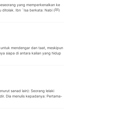
itolak. Ibn `Isa berkata: Nabi (ﷺ)
n untuk mendengar dan taat, meskipun
a siapa di antara kalian yang hidup
urut sanad lain): Seorang lelaki
dir. Dia menulis kepadanya: Pertama-