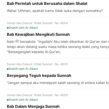
Bab Perintah untuk Berusaha dalam Shalat
Wahai 'Uthman, apakah kamu tidak suka dengan sunnahku?
Sunan Abu Dawud · Kitab Sunnah · No. 4604
Shahih
oleh Al-Albani
Bab Kewajiban Mengikuti Sunnah
Nabi ﷺ bersabda: "Ingatlah! Aku telah diberikan Al-Qur'an dan sesuatu yang serupa dengannya,
tetapi akan datang suatu masa ketika seorang lelaki yang keny
"Berpeganglah kepada Al-Qur'an;
Sunan Abu Dawud · Kitab Sunnah · No. 4605
Shahih
oleh Al-Albani
Berpegang Teguh kepada Sunnah
“Jangan sampai aku mendapati salah seorang di antara kalian b
Sunan Abu Dawud · Kitab Sunnah · No. 4606
Shahih
oleh Al-Albani
Bab Dalam Menjaga Sunnah