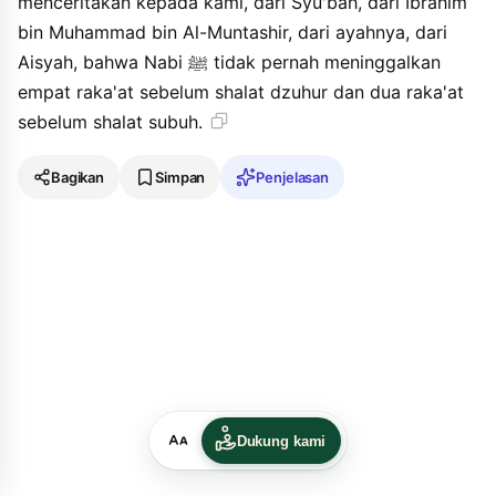
menceritakan kepada kami, dari Syu'bah, dari Ibrahim
bin Muhammad bin Al-Muntashir, dari ayahnya, dari
Aisyah, bahwa Nabi ﷺ tidak pernah meninggalkan
empat raka'at sebelum shalat dzuhur dan dua raka'at
sebelum shalat subuh.
Bagikan
Simpan
Penjelasan
Dukung kami