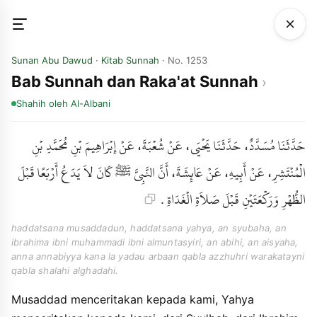
Sunan Abu Dawud
·
Kitab Sunnah
· No. 1253
Bab Sunnah dan Raka'at Sunnah
Shahih
oleh Al-Albani
حَدَّثَنَا مُسَدَّدٌ، حَدَّثَنَا يَحْيَى، عَنْ شُعْبَةَ، عَنْ إِبْرَاهِيمَ بْنِ مُحَمَّدِ بْنِ
الْمُنْتَشِرِ، عَنْ أَبِيهِ، عَنْ عَائِشَةَ، أَنَّ النَّبِيَّ ﷺ كَانَ لاَ يَدَعُ أَرْبَعًا قَبْلَ
الظُّهْرِ وَرَكْعَتَيْنِ قَبْلَ صَلاَةِ الْغَدَاةِ .
haddatsana musaddadun, haddatsana yahya, an syubaha, an
ibrahima ibni muhammadi ibni almuntasyiri, an abihi, an aisyaha,
anna annabiyya kana la yadau arbaan qabla azzhuhri warakatayni
qabla shalahi alghadahi.
Musaddad menceritakan kepada kami, Yahya