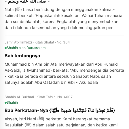
- صلى الله عليه وسلم -
Nabi (ﷺ) biasa berlindung dengan menggunakan kalimat-
kalimat berikut: ‘Hapuskanlah kesakitan, Wahai Tuhan manusia,
dan sembuhkanlah, karena Engkaulah yang menyembuhkan
dan tidak ada kesembuhan yang tidak meninggalkan pen
Jami' At-Tirmidzi · Kitab Shalat · No. 304
Shahih
oleh Darussalam
Bab tentangnya
Muhammad bin Amr bin Ata' meriwayatkan dari Abu Humaid
As-Saidi, ia (Muhammad) berkata: "Aku mendengar dia berkata
- ketika ia berada di antara sepuluh Sahabat Nabi, salah
satunya adalah Abu Qatadah bin Ribi - 'Aku adala
Shahih Al-Bukhari · Kitab Tafsir · No. 4607
Shahih
Bab Perkataan-Nya {فَلَمْ تَجِدُوا مَاءً فَتَيَمَّمُوا صَعِيدًا طَيِّبًا}
Aisyah, istri Nabi (ﷺ) berkata: Kami berangkat bersama
Rasulullah (ﷺ) dalam salah satu perjalanan, dan ketika kami