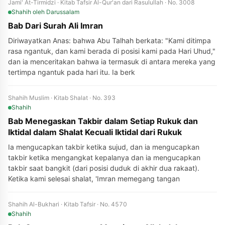
Jami' At-Tirmidzi · Kitab Tafsir Al-Qur'an dari Rasulullah · No. 3008
Shahih
oleh Darussalam
Bab Dari Surah Ali Imran
Diriwayatkan Anas: bahwa Abu Talhah berkata: "Kami ditimpa
rasa ngantuk, dan kami berada di posisi kami pada Hari Uhud,"
dan ia menceritakan bahwa ia termasuk di antara mereka yang
tertimpa ngantuk pada hari itu. Ia berk
Shahih Muslim · Kitab Shalat · No. 393
Shahih
Bab Menegaskan Takbir dalam Setiap Rukuk dan
Iktidal dalam Shalat Kecuali Iktidal dari Rukuk
Ia mengucapkan takbir ketika sujud, dan ia mengucapkan
takbir ketika mengangkat kepalanya dan ia mengucapkan
takbir saat bangkit (dari posisi duduk di akhir dua rakaat).
Ketika kami selesai shalat, 'Imran memegang tangan
Shahih Al-Bukhari · Kitab Tafsir · No. 4570
Shahih