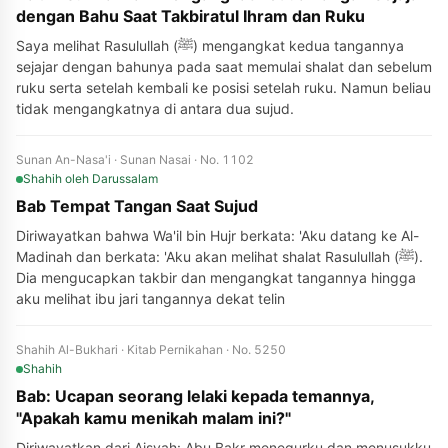
dengan Bahu Saat Takbiratul Ihram dan Ruku
Saya melihat Rasulullah (ﷺ) mengangkat kedua tangannya
sejajar dengan bahunya pada saat memulai shalat dan sebelum
ruku serta setelah kembali ke posisi setelah ruku. Namun beliau
tidak mengangkatnya di antara dua sujud.
Sunan An-Nasa'i · Sunan Nasai · No. 1102
Shahih
oleh Darussalam
Bab Tempat Tangan Saat Sujud
Diriwayatkan bahwa Wa'il bin Hujr berkata: 'Aku datang ke Al-
Madinah dan berkata: 'Aku akan melihat shalat Rasulullah (ﷺ).
Dia mengucapkan takbir dan mengangkat tangannya hingga
aku melihat ibu jari tangannya dekat telin
Shahih Al-Bukhari · Kitab Pernikahan · No. 5250
Shahih
Bab: Ucapan seorang lelaki kepada temannya,
"Apakah kamu menikah malam ini?"
Diriwayatkan dari Aisyah: Abu Bakr menegurku dan menusukku