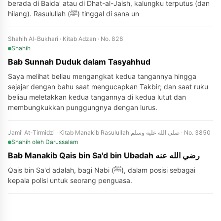
berada di Baida' atau di Dhat-al-Jaish, kalungku terputus (dan
hilang). Rasulullah (ﷺ) tinggal di sana un
Shahih Al-Bukhari · Kitab Adzan · No. 828
Shahih
Bab Sunnah Duduk dalam Tasyahhud
Saya melihat beliau mengangkat kedua tangannya hingga
sejajar dengan bahu saat mengucapkan Takbir; dan saat ruku
beliau meletakkan kedua tangannya di kedua lutut dan
membungkukkan punggungnya dengan lurus.
Jami' At-Tirmidzi · Kitab Manakib Rasulullah صلى الله عليه وسلم · No. 3850
Shahih
oleh Darussalam
Bab Manakib Qais bin Sa'd bin Ubadah رضي الله عنه
Qais bin Sa'd adalah, bagi Nabi (ﷺ), dalam posisi sebagai
kepala polisi untuk seorang penguasa.