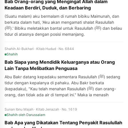
Bab Orang-orang yang Mengingat Allah dalam
Keadaan Berdiri, Duduk, dan Berbaring
(Suatu malam) aku bermalam di rumah bibiku Maimunah, dan
berkata dalam hati, 'Aku akan mengamati shalat Rasulullah
(ﷺ).' Bibiku meletakkan bantal untuk Rasulullah (ﷺ) dan beliau
tidur di atasnya dengan posisi memanjang.
Shahih Al-Bukhari · Kitab Hudud · No. 6844
Shahih
Bab Siapa yang Mendidik Keluarganya atau Orang
Lain Tanpa Melibatkan Penguasa
Abu Bakr datang kepadaku sementara Rasulullah (ﷺ) sedang
tidur dengan kepalanya di pahaku. Abu Bakr berkata
(kepadaku), "Kau telah menahan Rasulullah (ﷺ) dan orang-
orang, dan tidak ada air di tempat ini." Maka ia menasih
Sunan Ibnu Majah · Kitab Jenazah · No. 1619
Shahih
oleh Darussalam
Bab Apa yang Dikatakan Tentang Penyakit Rasulullah