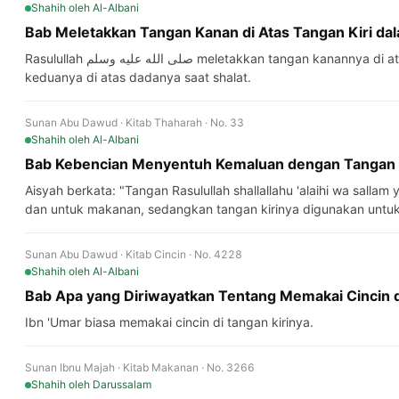
Shahih
oleh Al-Albani
Bab Meletakkan Tangan Kanan di Atas Tangan Kiri dal
Rasulullah صلى الله عليه وسلم meletakkan tangan kanannya di atas tangan kirinya, kemudian mengikat
keduanya di atas dadanya saat shalat.
Sunan Abu Dawud · Kitab Thaharah · No. 33
Shahih
oleh Al-Albani
Bab Kebencian Menyentuh Kemaluan dengan Tangan Ka
Aisyah berkata: "Tangan Rasulullah shallallahu 'alaihi wa salla
dan untuk makanan, sedangkan tangan kirinya digunakan untuk
Sunan Abu Dawud · Kitab Cincin · No. 4228
Shahih
oleh Al-Albani
Bab Apa yang Diriwayatkan Tentang Memakai Cincin d
Ibn 'Umar biasa memakai cincin di tangan kirinya.
Sunan Ibnu Majah · Kitab Makanan · No. 3266
Shahih
oleh Darussalam