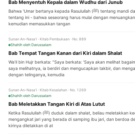
Bab Menyentuh Kepala dalam Wudhu dari Junub
Bahwa 'Umar bertanya kepada Rasulullah (ﷺ) tentang mandi dari junub - dan para perawi sepakat
tentang ini - bahwa seseorang harus mulai dengan menuangkan a
kemudian memasukkan tangan
Sunan An-Nasa'i · Kitab Pembukaan · No. 889
Shahih
oleh Darussalam
Bab Tempat Tangan Kanan dari Kiri dalam Shalat
Wa'il bin Hujr berkata: "Saya berkata: 'Saya akan melihat bagaimana cara Ra
saya melihatnya, ia berdiri dan mengucapkan takbir, dan meng
dengan telinganya, kemudia
Sunan An-Nasa'i · Kitab Kesalahan · No. 1269
Shahih
oleh Darussalam
Bab Meletakkan Tangan Kiri di Atas Lutut
Ketika Rasulullah (ﷺ) duduk dalam shalat, beliau meletakkan kedua tangannya di atas lututnya dan
mengangkat jari yang berada di samping ibu jari, dan berdoa d
kirinya diletakkan di at