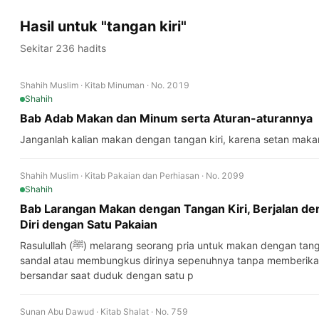
Hasil untuk "tangan kiri"
Sekitar 236 hadits
Shahih Muslim · Kitab Minuman · No. 2019
Shahih
Bab Adab Makan dan Minum serta Aturan-aturannya
Janganlah kalian makan dengan tangan kiri, karena setan makan
Shahih Muslim · Kitab Pakaian dan Perhiasan · No. 2099
Shahih
Bab Larangan Makan dengan Tangan Kiri, Berjalan de
Diri dengan Satu Pakaian
Rasulullah (ﷺ) melarang seorang pria untuk makan dengan tangan kiri atau berjalan dengan satu
sandal atau membungkus dirinya sepenuhnya tanpa memberikan 
bersandar saat duduk dengan satu p
Sunan Abu Dawud · Kitab Shalat · No. 759