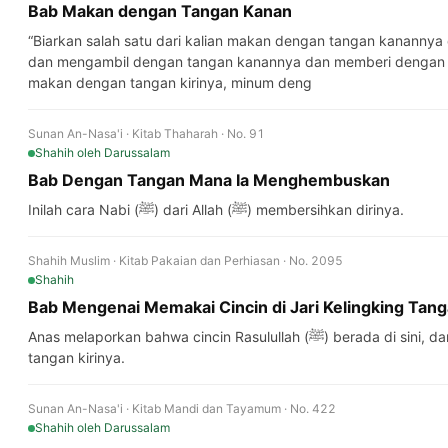
Bab Makan dengan Tangan Kanan
“Biarkan salah satu dari kalian makan dengan tangan kananny
dan mengambil dengan tangan kanannya dan memberi dengan 
makan dengan tangan kirinya, minum deng
Sunan An-Nasa'i · Kitab Thaharah · No. 91
Shahih
oleh Darussalam
Bab Dengan Tangan Mana Ia Menghembuskan
Inilah cara Nabi (ﷺ) dari Allah (ﷺ) membersihkan dirinya.
Shahih Muslim · Kitab Pakaian dan Perhiasan · No. 2095
Shahih
Bab Mengenai Memakai Cincin di Jari Kelingking Tan
Anas melaporkan bahwa cincin Rasulullah (ﷺ) berada di sini, dan ia menunjuk ke arah jari kelingking
tangan kirinya.
Sunan An-Nasa'i · Kitab Mandi dan Tayamum · No. 422
Shahih
oleh Darussalam