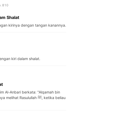
o. 810
am Shalat
emegang tangan kirinya dengan tangan kanannya.
ngan kiri dalam shalat.
at
im Al-Anbari berkata: "Alqamah bin
sulullah ﷺ, ketika beliau