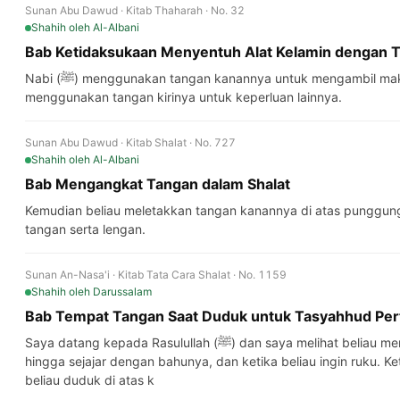
Sunan Abu Dawud · Kitab Thaharah · No. 32
Shahih
oleh Al-Albani
Bab Ketidaksukaan Menyentuh Alat Kelamin dengan Ta
Nabi (ﷺ) menggunakan tangan kanannya untuk mengambil makanan dan minuman dan
menggunakan tangan kirinya untuk keperluan lainnya.
Sunan Abu Dawud · Kitab Shalat · No. 727
Shahih
oleh Al-Albani
Bab Mengangkat Tangan dalam Shalat
Kemudian beliau meletakkan tangan kanannya di atas punggung
tangan serta lengan.
Sunan An-Nasa'i · Kitab Tata Cara Shalat · No. 1159
Shahih
oleh Darussalam
Bab Tempat Tangan Saat Duduk untuk Tasyahhud Pe
Saya datang kepada Rasulullah (ﷺ) dan saya melihat beliau mengangkat tangan saat memulai shalat
hingga sejajar dengan bahunya, dan ketika beliau ingin ruku. Ke
beliau duduk di atas k