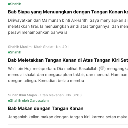
Shahih
Bab Siapa yang Menuangkan dengan Tangan Kanan ke
Diriwayatkan dari Maimunah binti Al-Harith: Saya menyiapkan air unt
meletakkan tirai. Ia menuangkan air di atas tangannya, dan menc
perawi menambahkan bahwa ia
Shahih Muslim · Kitab Shalat · No. 401
Shahih
Bab Meletakkan Tangan Kanan di Atas Tangan Kiri Set
Wa'il bin Hujr melaporkan: Dia melihat Rasulullah (ﷺ) mengangkat kedua tangannya pada saat
memulai shalat dan mengucapkan takbir, dan menurut Hammam (
dengan telinga. Kemudian beliau membu
Sunan Ibnu Majah · Kitab Makanan · No. 3268
Shahih
oleh Darussalam
Bab Makan dengan Tangan Kanan
Janganlah kalian makan dengan tangan kiri, karena setan makan