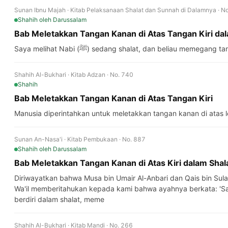
Sunan Ibnu Majah · Kitab Pelaksanaan Shalat dan Sunnah di Dalamnya · N
Shahih
oleh Darussalam
Bab Meletakkan Tangan Kanan di Atas Tangan Kiri dal
Saya melihat Nabi (ﷺ) sedang shalat, dan beliau m
Shahih Al-Bukhari · Kitab Adzan · No. 740
Shahih
Bab Meletakkan Tangan Kanan di Atas Tangan Kiri
Manusia diperintahkan untuk meletakkan tangan kanan di atas le
Sunan An-Nasa'i · Kitab Pembukaan · No. 887
Shahih
oleh Darussalam
Bab Meletakkan Tangan Kanan di Atas Kiri dalam Shal
Diriwayatkan bahwa Musa bin Umair Al-Anbari dan Qais bin Sula
Wa'il memberitahukan kepada kami bahwa ayahnya berkata: 'Saya melihat Ra
berdiri dalam shalat, meme
Shahih Al-Bukhari · Kitab Mandi · No. 266