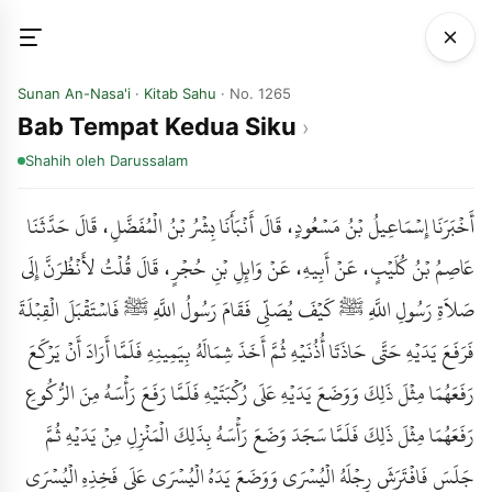
Sunan An-Nasa'i
·
Kitab Sahu
· No. 1265
Bab Tempat Kedua Siku
Shahih
oleh Darussalam
أَخْبَرَنَا إِسْمَاعِيلُ بْنُ مَسْعُودٍ، قَالَ أَنْبَأَنَا بِشْرُ بْنُ الْمُفَضَّلِ، قَالَ حَدَّثَنَا
عَاصِمُ بْنُ كُلَيْبٍ، عَنْ أَبِيهِ، عَنْ وَائِلِ بْنِ حُجْرٍ، قَالَ قُلْتُ لأَنْظُرَنَّ إِلَى
صَلاَةِ رَسُولِ اللَّهِ ﷺ كَيْفَ يُصَلِّي فَقَامَ رَسُولُ اللَّهِ ﷺ فَاسْتَقْبَلَ الْقِبْلَةَ
فَرَفَعَ يَدَيْهِ حَتَّى حَاذَتَا أُذُنَيْهِ ثُمَّ أَخَذَ شِمَالَهُ بِيَمِينِهِ فَلَمَّا أَرَادَ أَنْ يَرْكَعَ
رَفَعَهُمَا مِثْلَ ذَلِكَ وَوَضَعَ يَدَيْهِ عَلَى رُكْبَتَيْهِ فَلَمَّا رَفَعَ رَأْسَهُ مِنَ الرُّكُوعِ
رَفَعَهُمَا مِثْلَ ذَلِكَ فَلَمَّا سَجَدَ وَضَعَ رَأْسَهُ بِذَلِكَ الْمَنْزِلِ مِنْ يَدَيْهِ ثُمَّ
جَلَسَ فَافْتَرَشَ رِجْلَهُ الْيُسْرَى وَوَضَعَ يَدَهُ الْيُسْرَى عَلَى فَخِذِهِ الْيُسْرَى