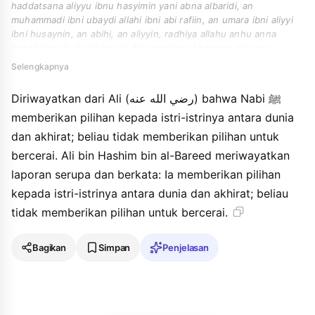
haddatsana aliyyu ibnu hasyimin yani abna albaridi, an
muhammadi ibni ubaydi allahi ibni abi rafiin, an umara ibni aliyyi
ibni husaynin, an abihi, an aliyyin, radhiya allahu anhu anna
annabiyya shalla allahu alayhi wasallama khayyara nisaahu
addunya waalakhiraha walam yukhayyirhunna atthalaqa
Selengkapnya
haddatsana abd allahi qala w haddatsanah yahya ibnu ayyuba
haddatsana aliyyu ibnu hasyimi ibni albaridi fadzakara mitslahu
Diriwayatkan dari Ali (رضي الله عنه) bahwa Nabi ﷺ
waqala khayyara nisaahu bayna addunya waalakhirahi walam
memberikan pilihan kepada istri-istrinya antara dunia
yukhayyirhunna atthalaqa.
dan akhirat; beliau tidak memberikan pilihan untuk
bercerai. Ali bin Hashim bin al-Bareed meriwayatkan
laporan serupa dan berkata: Ia memberikan pilihan
kepada istri-istrinya antara dunia dan akhirat; beliau
tidak memberikan pilihan untuk bercerai.
Bagikan
Simpan
Penjelasan