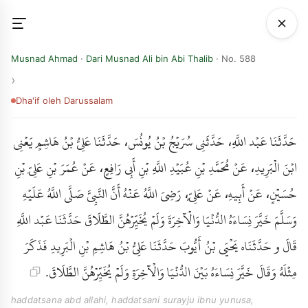
Musnad Ahmad
·
Dari Musnad Ali bin Abi Thalib
· No. 588
Dha'if
oleh Darussalam
حَدَّثَنَا عَبْد اللَّهِ، حَدَّثَنِي سُرَيْجُ بْنُ يُونُسَ، حَدَّثَنَا عَلِيُّ بْنُ هَاشِمٍ يَعْنِي
ابْنَ الْبَرِيدِ، عَنْ مُحَمَّدِ بْنِ عُبَيْدِ اللَّهِ بْنِ أَبِي رَافِعٍ، عَنْ عُمَرَ بْنِ عَلِيِّ بْنِ
حُسَيْنٍ، عَنْ أَبِيهِ، عَنْ عَلِيٍّ، رَضِيَ اللَّهُ عَنْهُ أَنَّ النَّبِيَّ صَلَّى اللَّهُ عَلَيْهِ
وَسَلَّمَ خَيَّرَ نِسَاءَهُ الدُّنْيَا وَالْآخِرَةَ وَلَمْ يُخَيِّرْهُنَّ الطَّلَاقَ حَدَّثَنَا عَبْد اللَّهِ
قَالَ و حَدَّثَنَاه يَحْيَى بْنُ أَيُّوبَ حَدَّثَنَا عَلِيُّ بْنُ هَاشِمِ بْنِ الْبَرِيدِ فَذَكَرَ
مِثْلَهُ وَقَالَ خَيَّرَ نِسَاءَهُ بَيْنَ الدُّنْيَا وَالْآخِرَةِ وَلَمْ يُخَيِّرْهُنَّ الطَّلَاقَ.
haddatsana abd allahi, haddatsani surayju ibnu yunusa,