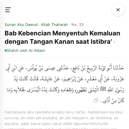
Sunan Abu Dawud
·
Kitab Thaharah
· No. 33
Bab Kebencian Menyentuh Kemaluan
dengan Tangan Kanan saat Istibra'
Shahih
oleh Al-Albani
حَدَّثَنَا أَبُو تَوْبَةَ الرَّبِيعُ بْنُ نَافِعٍ، حَدَّثَنِي عِيسَى بْنُ يُونُسَ، عَنِ ابْنِ أَبِي
عَرُوبَةَ، عَنْ أَبِي مَعْشَرٍ، عَنْ إِبْرَاهِيمَ، عَنْ عَائِشَةَ، قَالَتْ كَانَتْ يَدُ
رَسُولِ اللَّهِ ﷺ الْيُمْنَى لِطُهُورِهِ وَطَعَامِهِ وَكَانَتْ يَدُهُ الْيُسْرَى لِخَلاَئِهِ وَمَا
كَانَ مِنْ أَذًى .
haddatsana abu tawbaha arrabiu ibnu nafiin, haddatsani isa ibnu
yunusa, ani abni abi arubaha, an abi masyarin, an ibrahima, an
aisyaha, qalat kanat yadu rasuli allahi alyumna lithuhurihi