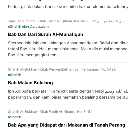
Kedua pihak dalam transaksi memiliki hak untuk membatalkann
Jami' At-Tir
Shahih
oleh Darussalam
Bab Dan Dari Surah Al-Munafiqun
Seorang laki-laki dari kalangan Ansar mendekati Badui dan dia 
tetapi Badui itu tidak mengizinkannya. Maka dia mulai mengangka
Badui itu mengangkat ton
Shahih Al-Bukhari · Kitab Penyembelihan dan Perburuan · No. 5495
Shahih
Bab Makan Belalang
Ibn Abi Aufa berkata: "Kami ikut serta dengan Nabi صلى الله عليه وسلم dalam enam atau tujuh
peperangan, dan kami biasa memakan belalang bersama beliau
Shahih Al-Bukhari · Kitab Fardh Al-Khams · No. 3154
Shahih
Bab Apa yang Didapat dari Makanan di Tanah Perang