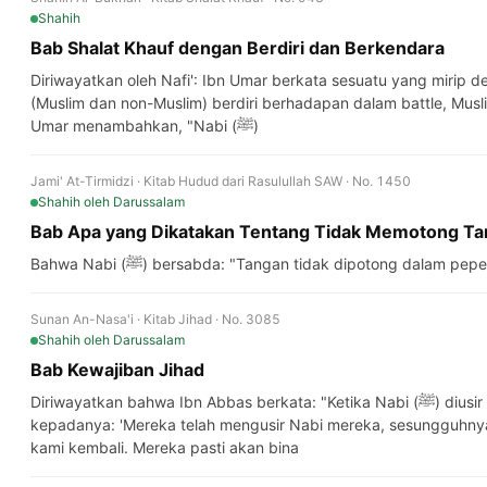
Shahih
Bab Shalat Khauf dengan Berdiri dan Berkendara
Diriwayatkan oleh Nafi': Ibn Umar berkata sesuatu yang mirip d
(Muslim dan non-Muslim) berdiri berhadapan dalam battle, Muslim
Umar menambahkan, "Nabi (ﷺ)
Jami' At-Tirmidzi · Kitab Hudud dari Rasulullah SAW · No. 1450
Shahih
oleh Darussalam
Bab Apa yang Dikatakan Tentang Tidak Memotong Ta
Bahwa Nabi (ﷺ) bersabda: "Tangan tidak dipotong dalam pe
Sunan An-Nasa'i · Kitab Jihad · No. 3085
Shahih
oleh Darussalam
Bab Kewajiban Jihad
Diriwayatkan bahwa Ibn Abbas berkata: "Ketika Nabi (ﷺ) diusir dari Makkah, Abu Bakr berkata
kepadanya: 'Mereka telah mengusir Nabi mereka, sesungguhnya
kami kembali. Mereka pasti akan bina