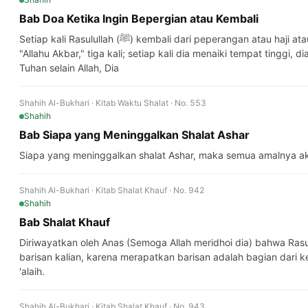
Bab Doa Ketika Ingin Bepergian atau Kembali
Setiap kali Rasulullah (ﷺ) kembali dari peperangan atau haji atau umrah, dia biasa mengucapkan,
"Allahu Akbar," tiga kali; setiap kali dia menaiki tempat tinggi,
Tuhan selain Allah, Dia
Shahih Al-Bukhari · Kitab Waktu Shalat · No. 553
Shahih
Bab Siapa yang Meninggalkan Shalat Ashar
Siapa yang meninggalkan shalat Ashar, maka semua amalnya ak
Shahih Al-Bukhari · Kitab Shalat Khauf · No. 942
Shahih
Bab Shalat Khauf
Diriwayatkan oleh Anas (Semoga Allah meridhoi dia) bahwa Rasulullah (ﷺ) bersabda, "R
barisan kalian, karena merapatkan barisan adalah bagian dari 
'alaih.
Shahih Al-Bukhari · Kitab Shalat Khauf · No. 943