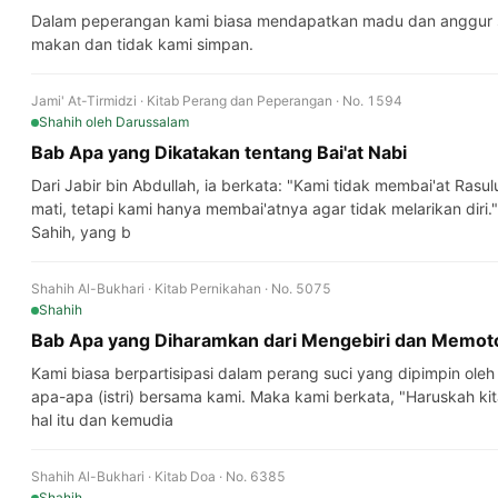
Dalam peperangan kami biasa mendapatkan madu dan anggur 
makan dan tidak kami simpan.
Jami' At-Tirmidzi · Kitab Perang dan Peperangan · No. 1594
Shahih
oleh Darussalam
Bab Apa yang Dikatakan tentang Bai'at Nabi
Dari Jabir bin Abdullah, ia berkata: "Kami tidak membai'at Rasulul
mati, tetapi kami hanya membai'atnya agar tidak melarikan diri."
Sahih, yang b
Shahih Al-Bukhari · Kitab Pernikahan · No. 5075
Shahih
Bab Apa yang Diharamkan dari Mengebiri dan Memot
Kami biasa berpartisipasi dalam perang suci yang dipimpin oleh Rasulullah (ﷺ) dan kam
apa-apa (istri) bersama kami. Maka kami berkata, "Haruskah kit
hal itu dan kemudia
Shahih Al-Bukhari · Kitab Doa · No. 6385
Shahih