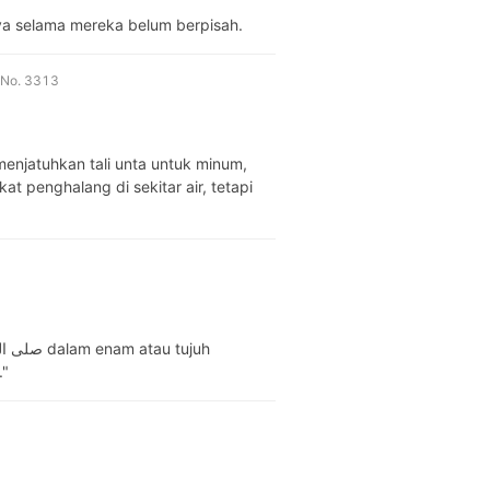
ya selama mereka belum berpisah.
midzi · Kitab Tafsir Al-Qur'an dari Rasulullah صلى الله عليه وسلم · No. 3313
menjatuhkan tali unta untuk minum,
t penghalang di sekitar air, tetapi
."