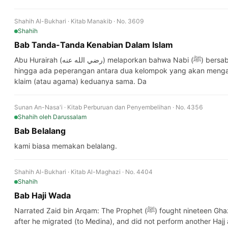
Shahih Al-Bukhari · Kitab Manakib · No. 3609
Shahih
Bab Tanda-Tanda Kenabian Dalam Islam
Abu Hurairah (رضي الله عنه) melaporkan bahwa Nabi (ﷺ) bersabda, "Hari Kiamat tidak akan tegak
hingga ada peperangan antara dua kelompok yang akan menga
klaim (atau agama) keduanya sama. Da
Sunan An-Nasa'i · Kitab Perburuan dan Penyembelihan · No. 4356
Shahih
oleh Darussalam
Bab Belalang
kami biasa memakan belalang.
Shahih Al-Bukhari · Kitab Al-Maghazi · No. 4404
Shahih
Bab Haji Wada
Narrated Zaid bin Arqam: The Prophet (ﷺ) fought nineteen Ghazwas and performed only one Hajj
after he migrated (to Medina), and did not perform another Hajj a