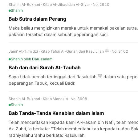
Shahih Al-Bukhari · Kitab Al-Jihad dan Al-Siyar · No. 2920
Shahih
Bab Sutra dalam Perang
Maka beliau mengizinkan mereka untuk memakai pakaian sutra
pakaian tersebut dalam sebuah peperangan suci.
Jami' At-Tirmidzi · Kitab Tafsir Al-Qur'an dari Rasulullah ﷺ · No. 3102
Shahih
oleh Darussalam
Bab dan dari Surah At-Taubah
Saya tidak pernah tertinggal dari Rasulullah ﷺ dalam satu peperangan pun yang beliau ikuti, hingga
peperangan Tabuk, kecuali Badr.
Shahih Al-Bukhari · Kitab Manakib · No. 3608
Shahih
Bab Tanda-Tanda Kenabian dalam Islam
Telah menceritakan kepada kami Al-Hakam bin Nafi', telah menc
Az-Zuhri, ia berkata: "Telah memberitahukan kepadaku Abu Sa
radhiyallahu 'anhu berkata: Rasulullah