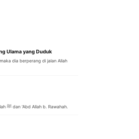
ang Ulama yang Duduk
 maka dia berperang di jalan Allah
Tidak ada seorang pun dari kami yang berpuasa kecuali Rasulullah ﷺ dan 'Abd Allah b. Rawahah.