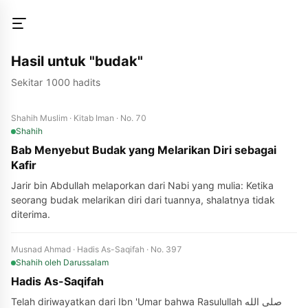
Hasil untuk "budak"
Sekitar 1000 hadits
Shahih Muslim · Kitab Iman · No. 70
Shahih
Bab Menyebut Budak yang Melarikan Diri sebagai
Kafir
Jarir bin Abdullah melaporkan dari Nabi yang mulia: Ketika
seorang budak melarikan diri dari tuannya, shalatnya tidak
diterima.
Musnad Ahmad · Hadis As-Saqifah · No. 397
Shahih
oleh Darussalam
Hadis As-Saqifah
Telah diriwayatkan dari Ibn 'Umar bahwa Rasulullah صلى الله