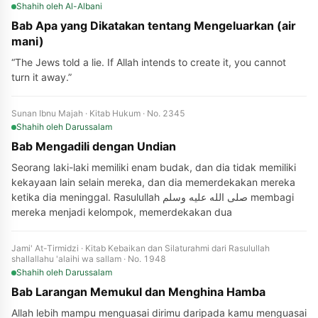
Shahih
oleh Al-Albani
Bab Apa yang Dikatakan tentang Mengeluarkan (air
mani)
“The Jews told a lie. If Allah intends to create it, you cannot
turn it away.”
Sunan Ibnu Majah · Kitab Hukum · No. 2345
Shahih
oleh Darussalam
Bab Mengadili dengan Undian
Seorang laki-laki memiliki enam budak, dan dia tidak memiliki
kekayaan lain selain mereka, dan dia memerdekakan mereka
ketika dia meninggal. Rasulullah صلى الله عليه وسلم membagi
mereka menjadi kelompok, memerdekakan dua
Jami' At-Tirmidzi · Kitab Kebaikan dan Silaturahmi dari Rasulullah
shallallahu 'alaihi wa sallam · No. 1948
Shahih
oleh Darussalam
Bab Larangan Memukul dan Menghina Hamba
Allah lebih mampu menguasai dirimu daripada kamu menguasai