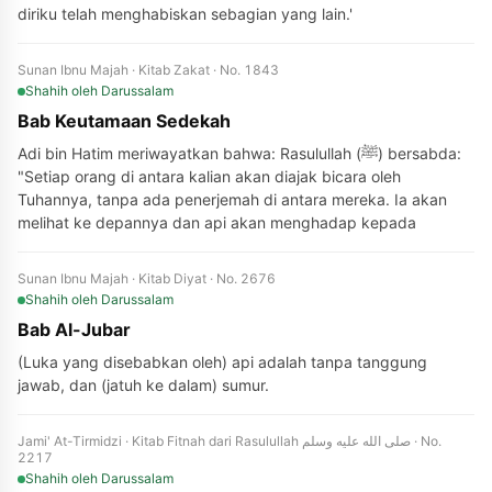
diriku telah menghabiskan sebagian yang lain.'
Sunan Ibnu Majah · Kitab Zakat · No. 1843
Shahih
oleh Darussalam
Bab Keutamaan Sedekah
Adi bin Hatim meriwayatkan bahwa: Rasulullah (ﷺ) bersabda:
"Setiap orang di antara kalian akan diajak bicara oleh
Tuhannya, tanpa ada penerjemah di antara mereka. Ia akan
melihat ke depannya dan api akan menghadap kepada
Sunan Ibnu Majah · Kitab Diyat · No. 2676
Shahih
oleh Darussalam
Bab Al-Jubar
(Luka yang disebabkan oleh) api adalah tanpa tanggung
jawab, dan (jatuh ke dalam) sumur.
Jami' At-Tirmidzi · Kitab Fitnah dari Rasulullah صلى الله عليه وسلم · No.
2217
Shahih
oleh Darussalam