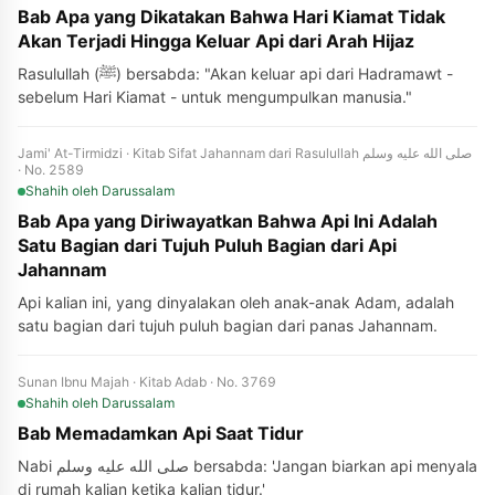
Bab Apa yang Dikatakan Bahwa Hari Kiamat Tidak
Akan Terjadi Hingga Keluar Api dari Arah Hijaz
Rasulullah (ﷺ) bersabda: "Akan keluar api dari Hadramawt -
sebelum Hari Kiamat - untuk mengumpulkan manusia."
Jami' At-Tirmidzi · Kitab Sifat Jahannam dari Rasulullah صلى الله عليه وسلم
· No. 2589
Shahih
oleh Darussalam
Bab Apa yang Diriwayatkan Bahwa Api Ini Adalah
Satu Bagian dari Tujuh Puluh Bagian dari Api
Jahannam
Api kalian ini, yang dinyalakan oleh anak-anak Adam, adalah
satu bagian dari tujuh puluh bagian dari panas Jahannam.
Sunan Ibnu Majah · Kitab Adab · No. 3769
Shahih
oleh Darussalam
Bab Memadamkan Api Saat Tidur
Nabi صلى الله عليه وسلم bersabda: 'Jangan biarkan api menyala
di rumah kalian ketika kalian tidur.'