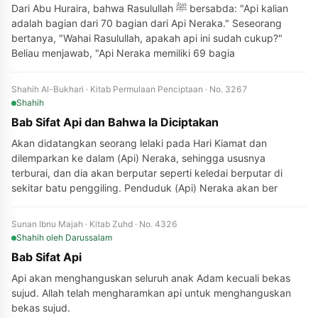
Dari Abu Huraira, bahwa Rasulullah ﷺ bersabda: "Api kalian
adalah bagian dari 70 bagian dari Api Neraka." Seseorang
bertanya, "Wahai Rasulullah, apakah api ini sudah cukup?"
Beliau menjawab, "Api Neraka memiliki 69 bagia
Shahih Al-Bukhari · Kitab Permulaan Penciptaan · No. 3267
Shahih
Bab Sifat Api dan Bahwa Ia Diciptakan
Akan didatangkan seorang lelaki pada Hari Kiamat dan
dilemparkan ke dalam (Api) Neraka, sehingga ususnya
terburai, dan dia akan berputar seperti keledai berputar di
sekitar batu penggiling. Penduduk (Api) Neraka akan ber
Sunan Ibnu Majah · Kitab Zuhd · No. 4326
Shahih
oleh Darussalam
Bab Sifat Api
Api akan menghanguskan seluruh anak Adam kecuali bekas
sujud. Allah telah mengharamkan api untuk menghanguskan
bekas sujud.