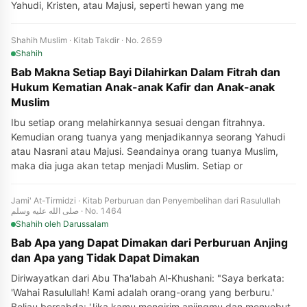
Yahudi, Kristen, atau Majusi, seperti hewan yang me
Shahih Muslim · Kitab Takdir · No. 2659
Shahih
Bab Makna Setiap Bayi Dilahirkan Dalam Fitrah dan
Hukum Kematian Anak-anak Kafir dan Anak-anak
Muslim
Ibu setiap orang melahirkannya sesuai dengan fitrahnya.
Kemudian orang tuanya yang menjadikannya seorang Yahudi
atau Nasrani atau Majusi. Seandainya orang tuanya Muslim,
maka dia juga akan tetap menjadi Muslim. Setiap or
Jami' At-Tirmidzi · Kitab Perburuan dan Penyembelihan dari Rasulullah
صلى الله عليه وسلم · No. 1464
Shahih
oleh Darussalam
Bab Apa yang Dapat Dimakan dari Perburuan Anjing
dan Apa yang Tidak Dapat Dimakan
Diriwayatkan dari Abu Tha'labah Al-Khushani: "Saya berkata:
'Wahai Rasulullah! Kami adalah orang-orang yang berburu.'
Beliau bersabda: 'Jika kamu mengirim anjingmu dan menyebut