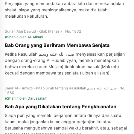
Perjanjian yang membedakan antara kita dan mereka adalah
shalat; siapa yang meninggalkannya, maka dia telah
melakukan kekufuran.
Sunan Abu Dawud · Kitab Manasik · No. 1832
Shahih
oleh Al-Albani
Bab Orang yang Berihram Membawa Senjata
Ketika Rasulullah صلى الله عليه وسلم menyelesaikan perjanjian
dengan orang-orang Al Hudaibiyyah, mereka menetapkan
bahwa mereka (kaum Muslim) tidak akan masuk (Makkah)
kecuali dengan membawa tas senjata (julban al-silah)
Jami' At-Tirmidzi · Kitab Sirah tentang Rasulullah صلى الله عليه وسلم · No.
1580
Shahih
oleh Darussalam
Bab Apa yang Dikatakan tentang Pengkhianatan
Siapa pun yang memiliki perjanjian antara dirinya dan suatu
kaum, maka janganlah ia melanggar perjanjian itu atau
berusaha mengubahnya sampai waktu berakhir, atau, sebagai