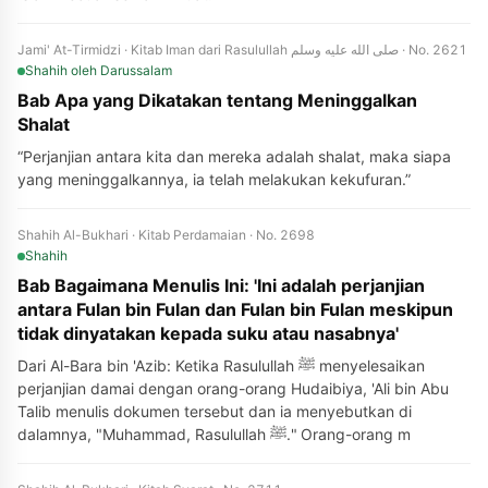
Jami' At-Tirmidzi · Kitab Iman dari Rasulullah صلى الله عليه وسلم · No. 2621
Shahih
oleh Darussalam
Bab Apa yang Dikatakan tentang Meninggalkan
Shalat
“Perjanjian antara kita dan mereka adalah shalat, maka siapa
yang meninggalkannya, ia telah melakukan kekufuran.”
Shahih Al-Bukhari · Kitab Perdamaian · No. 2698
Shahih
Bab Bagaimana Menulis Ini: 'Ini adalah perjanjian
antara Fulan bin Fulan dan Fulan bin Fulan meskipun
tidak dinyatakan kepada suku atau nasabnya'
Dari Al-Bara bin 'Azib: Ketika Rasulullah ﷺ menyelesaikan
perjanjian damai dengan orang-orang Hudaibiya, 'Ali bin Abu
Talib menulis dokumen tersebut dan ia menyebutkan di
dalamnya, "Muhammad, Rasulullah ﷺ." Orang-orang m