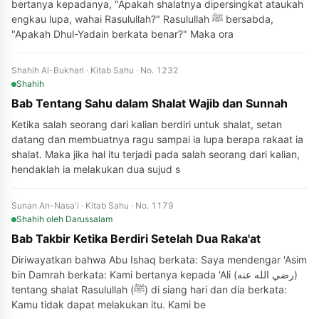
bertanya kepadanya, "Apakah shalatnya dipersingkat ataukah
engkau lupa, wahai Rasulullah?" Rasulullah ﷺ bersabda,
"Apakah Dhul-Yadain berkata benar?" Maka ora
Shahih Al-Bukhari · Kitab Sahu · No. 1232
Shahih
Bab Tentang Sahu dalam Shalat Wajib dan Sunnah
Ketika salah seorang dari kalian berdiri untuk shalat, setan
datang dan membuatnya ragu sampai ia lupa berapa rakaat ia
shalat. Maka jika hal itu terjadi pada salah seorang dari kalian,
hendaklah ia melakukan dua sujud s
Sunan An-Nasa'i · Kitab Sahu · No. 1179
Shahih
oleh Darussalam
Bab Takbir Ketika Berdiri Setelah Dua Raka'at
Diriwayatkan bahwa Abu Ishaq berkata: Saya mendengar 'Asim
bin Damrah berkata: Kami bertanya kepada 'Ali (رضي الله عنه)
tentang shalat Rasulullah (ﷺ) di siang hari dan dia berkata:
Kamu tidak dapat melakukan itu. Kami be