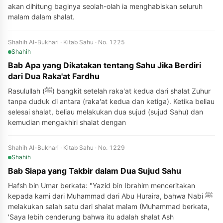
akan dihitung baginya seolah-olah ia menghabiskan seluruh
malam dalam shalat.
Shahih Al-Bukhari · Kitab Sahu · No. 1225
Shahih
Bab Apa yang Dikatakan tentang Sahu Jika Berdiri
dari Dua Raka'at Fardhu
Rasulullah (ﷺ) bangkit setelah raka'at kedua dari shalat Zuhur
tanpa duduk di antara (raka'at kedua dan ketiga). Ketika beliau
selesai shalat, beliau melakukan dua sujud (sujud Sahu) dan
kemudian mengakhiri shalat dengan
Shahih Al-Bukhari · Kitab Sahu · No. 1229
Shahih
Bab Siapa yang Takbir dalam Dua Sujud Sahu
Hafsh bin Umar berkata: "Yazid bin Ibrahim menceritakan
kepada kami dari Muhammad dari Abu Huraira, bahwa Nabi ﷺ
melakukan salah satu dari shalat malam (Muhammad berkata,
'Saya lebih cenderung bahwa itu adalah shalat Ash