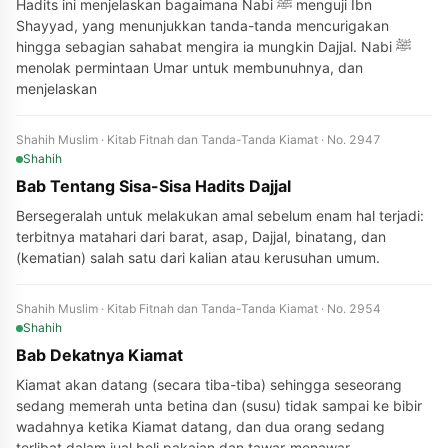
Hadits ini menjelaskan bagaimana Nabi ﷺ menguji Ibn
Shayyad, yang menunjukkan tanda-tanda mencurigakan
hingga sebagian sahabat mengira ia mungkin Dajjal. Nabi ﷺ
menolak permintaan Umar untuk membunuhnya, dan
menjelaskan
Shahih Muslim · Kitab Fitnah dan Tanda-Tanda Kiamat · No. 2947
Shahih
Bab Tentang Sisa-Sisa Hadits Dajjal
Bersegeralah untuk melakukan amal sebelum enam hal terjadi:
terbitnya matahari dari barat, asap, Dajjal, binatang, dan
(kematian) salah satu dari kalian atau kerusuhan umum.
Shahih Muslim · Kitab Fitnah dan Tanda-Tanda Kiamat · No. 2954
Shahih
Bab Dekatnya Kiamat
Kiamat akan datang (secara tiba-tiba) sehingga seseorang
sedang memerah unta betina dan (susu) tidak sampai ke bibir
wadahnya ketika Kiamat datang, dan dua orang sedang
terlibat dalam jual beli pakaian dan tawar-menawar