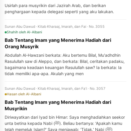
Usirlah para musyrikin dari Jazirah Arab, dan berikan
penghargaan kepada delegasi seperti yang aku lakukan.
Sunan Abu Dawud · Kitab Kharaaj, Imarah, dan Fai · No. 3055
Shahih
oleh Al-Albani
Bab Tentang Imam yang Menerima Hadiah dari
Orang Musyrik
Abdullah Al-Hawzani berkata: Aku bertemu Bilal, Mu'adhdhin
Rasulullah saw di Aleppo, dan berkata: Bilal, ceritakan padaku,
bagaimana keadaan keuangan Rasulullah saw? Ia berkata: Ia
tidak memiliki apa-apa. Akulah yang men
Sunan Abu Dawud · Kitab Kharaaj, Imarah, dan Fa'i · No. 3057
Hasan
oleh Al-Albani
Bab Tentang Imam yang Menerima Hadiah dari
Musyrikin
Diriwayatkan dari Iyad bin Himar: Saya menghadiahkan seekor
unta betina kepada Nabi (ﷺ). Beliau bertanya: 'Apakah kamu
telah memeluk Islam?' Saya menjawab: 'Tidak.' Nabi (ﷺ)