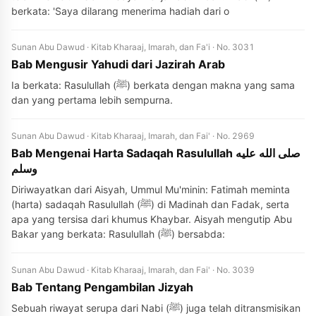
berkata: 'Saya dilarang menerima hadiah dari o
Sunan Abu Dawud · Kitab Kharaaj, Imarah, dan Fa'i · No. 3031
Bab Mengusir Yahudi dari Jazirah Arab
Ia berkata: Rasulullah (ﷺ) berkata dengan makna yang sama
dan yang pertama lebih sempurna.
Sunan Abu Dawud · Kitab Kharaaj, Imarah, dan Fai' · No. 2969
Bab Mengenai Harta Sadaqah Rasulullah صلى الله عليه
وسلم
Diriwayatkan dari Aisyah, Ummul Mu'minin: Fatimah meminta
(harta) sadaqah Rasulullah (ﷺ) di Madinah dan Fadak, serta
apa yang tersisa dari khumus Khaybar. Aisyah mengutip Abu
Bakar yang berkata: Rasulullah (ﷺ) bersabda:
Sunan Abu Dawud · Kitab Kharaaj, Imarah, dan Fai' · No. 3039
Bab Tentang Pengambilan Jizyah
Sebuah riwayat serupa dari Nabi (ﷺ) juga telah ditransmisikan