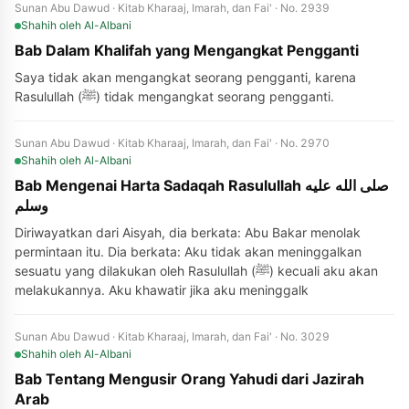
Sunan Abu Dawud · Kitab Kharaaj, Imarah, dan Fai' · No. 2939
Shahih
oleh Al-Albani
Bab Dalam Khalifah yang Mengangkat Pengganti
Saya tidak akan mengangkat seorang pengganti, karena
Rasulullah (ﷺ) tidak mengangkat seorang pengganti.
Sunan Abu Dawud · Kitab Kharaaj, Imarah, dan Fai' · No. 2970
Shahih
oleh Al-Albani
Bab Mengenai Harta Sadaqah Rasulullah صلى الله عليه
وسلم
Diriwayatkan dari Aisyah, dia berkata: Abu Bakar menolak
permintaan itu. Dia berkata: Aku tidak akan meninggalkan
sesuatu yang dilakukan oleh Rasulullah (ﷺ) kecuali aku akan
melakukannya. Aku khawatir jika aku meninggalk
Sunan Abu Dawud · Kitab Kharaaj, Imarah, dan Fai' · No. 3029
Shahih
oleh Al-Albani
Bab Tentang Mengusir Orang Yahudi dari Jazirah
Arab