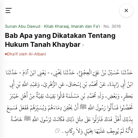
Sunan Abu Dawud
·
Kitab Kharaaj, Imarah dan Fa'i
· No. 3016
Bab Apa yang Dikatakan Tentang
Hukum Tanah Khaybar
Dha'if
oleh Al-Albani
حَدَّثَنَا حُسَيْنُ بْنُ عَلِيٍّ الْعِجْلِيُّ، حَدَّثَنَا يَحْيَى، - يَعْنِي ابْنَ آدَمَ - حَدَّثَنَا
ابْنُ أَبِي زَائِدَةَ، عَنْ مُحَمَّدِ بْنِ إِسْحَاقَ، عَنِ الزُّهْرِيِّ، وَعَبْدِ اللَّهِ بْنِ أَبِي
بَكْرٍ، وَبَعْضِ، وَلَدِ مُحَمَّدِ بْنِ مَسْلَمَةَ قَالُوا بَقِيَتْ بَقِيَّةٌ مِنْ أَهْلِ خَيْبَرَ
تَحَصَّنُوا فَسَأَلُوا رَسُولَ اللَّهِ ﷺ أَنْ يَحْقِنَ دِمَاءَهُمْ وَيُسَيِّرَهُمْ فَفَعَلَ فَسَمِعَ
بِذَلِكَ أَهْلُ فَدَكَ فَنَزَلُوا عَلَى مِثْلِ ذَلِكَ فَكَانَتْ لِرَسُولِ اللَّهِ ﷺ خَاصَّةً
لأَنَّهُ لَمْ يُوجِفْ عَلَيْهَا بِخَيْلٍ وَلاَ رِكَابٍ .