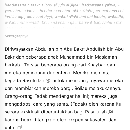
haddatsana husaynu ibnu aliyyin alijliyyu, haddatsana yahya, -
yani abna adama - haddatsana abnu abi zaidaha, an muhammadi
ibni ishaqa, ani azzuhriyyi, waabdi allahi ibni abi bakrin, wabadhi,
waladi muhammadi ibni maslamaha qalu baqiyat baqiyyahun min
ahli khaybara tahasshanu fasaalu rasula allahi an yahqina
dimaahum wayusayyirahum fafaala fasamia bidzalika ahlu fadaka
Selengkapnya
fanazalu ala mitsli dzalika fakanat lirasuli allahi khasshahan
lannahu lam yujif alayha bikhaylin wala rikabin.
Diriwayatkan Abdullah bin Abu Bakr: Abdullah bin Abu
Bakr dan beberapa anak Muhammad bin Maslamah
berkata: Tersisa beberapa orang dari Khaybar dan
mereka berlindung di benteng. Mereka meminta
kepada Rasulullah ﷺ untuk melindungi nyawa mereka
dan membiarkan mereka pergi. Beliau melakukannya.
Orang-orang Fadak mendengar hal ini; mereka juga
mengadopsi cara yang sama. (Fadak) oleh karena itu,
secara eksklusif diperuntukkan bagi Rasulullah ﷺ,
karena tidak ditangkap oleh ekspedisi kavaleri dan
unta.