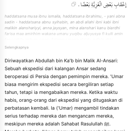
إِعْقَابِ بَعْضِ الْغَزِيَّةِ بَعْضًا .
haddatsana musa ibnu ismaila, haddatsana ibrahimu, - yani abna
sadin - haddatsana abnu syihabin, an abdi allahi ibni kabi ibni
malikin alanshariyyi, anna jaysyan, mina alanshari kanu biardhi
farisa maa amirihim wakana umaru yuqibu aljuyusya fi kulli amin
fasyughila anhum umaru falamma marra alajalu qafala ahlu
dzalika attsaghri fasytadda alayhim watawaadahum wahum
Selengkapnya
ashhabu rasuli allahi faqalu ya umaru innaka ghafalta anna
watarakta fina adzi amara bihi rasulu allahi min iqabi badhi
Diriwayatkan Abdullah bin Ka'b bin Malik Al-Ansari:
alghaziyyahi badhan.
Sebuah ekspedisi dari kalangan Ansar sedang
beroperasi di Persia dengan pemimpin mereka. 'Umar
biasa mengirim ekspedisi secara bergiliran setiap
tahun, tetapi ia mengabaikan mereka. Ketika waktu
habis, orang-orang dari ekspedisi yang ditugaskan di
perbatasan kembali. Ia ('Umar) mengambil tindakan
serius terhadap mereka dan mengancam mereka,
meskipun mereka adalah Sahabat Rasulullah ﷺ.