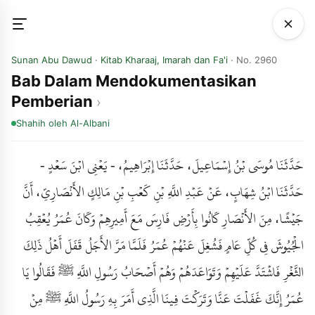
Sunan Abu Dawud
·
Kitab Kharaaj, Imarah dan Fa'i
· No. 2960
Bab Dalam Mendokumentasikan
Pemberian
Shahih
oleh Al-Albani
حَدَّثَنَا مُوسَى بْنُ إِسْمَاعِيلَ، حَدَّثَنَا إِبْرَاهِيمُ، - يَعْنِي ابْنَ سَعْدٍ -
حَدَّثَنَا ابْنُ شِهَابٍ، عَنْ عَبْدِ اللَّهِ بْنِ كَعْبِ بْنِ مَالِكٍ الأَنْصَارِيِّ، أَنَّ
جَيْشًا، مِنَ الأَنْصَارِ كَانُوا بِأَرْضِ فَارِسَ مَعَ أَمِيرِهِمْ وَكَانَ عُمَرُ يُعْقِبُ
الْجُيُوشَ فِي كُلِّ عَامٍ فَشُغِلَ عَنْهُمْ عُمَرُ فَلَمَّا مَرَّ الأَجَلُ قَفَلَ أَهْلُ ذَلِكَ
الثَّغْرِ فَاشْتَدَّ عَلَيْهِمْ وَتَوَاعَدَهُمْ وَهُمْ أَصْحَابُ رَسُولِ اللَّهِ ﷺ فَقَالُوا يَا
عُمَرُ إِنَّكَ غَفَلْتَ عَنَّا وَتَرَكْتَ فِينَا الَّذِي أَمَرَ بِهِ رَسُولُ اللَّهِ ﷺ مِنْ