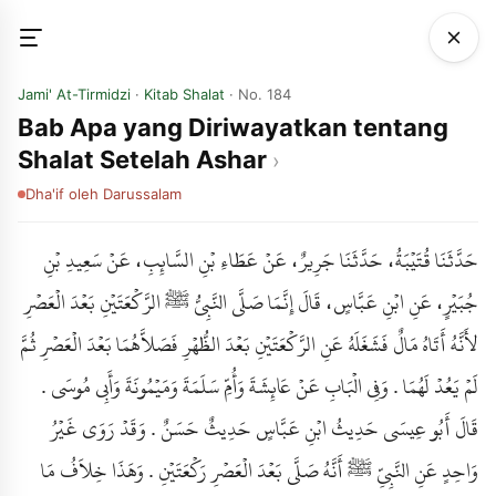
Jami' At-Tirmidzi
·
Kitab Shalat
· No. 184
Bab Apa yang Diriwayatkan tentang
Shalat Setelah Ashar
Dha'if
oleh Darussalam
حَدَّثَنَا قُتَيْبَةُ، حَدَّثَنَا جَرِيرٌ، عَنْ عَطَاءِ بْنِ السَّائِبِ، عَنْ سَعِيدِ بْنِ
جُبَيْرٍ، عَنِ ابْنِ عَبَّاسٍ، قَالَ إِنَّمَا صَلَّى النَّبِيُّ ﷺ الرَّكْعَتَيْنِ بَعْدَ الْعَصْرِ
لأَنَّهُ أَتَاهُ مَالٌ فَشَغَلَهُ عَنِ الرَّكْعَتَيْنِ بَعْدَ الظُّهْرِ فَصَلاَّهُمَا بَعْدَ الْعَصْرِ ثُمَّ
لَمْ يَعُدْ لَهُمَا . وَفِي الْبَابِ عَنْ عَائِشَةَ وَأُمِّ سَلَمَةَ وَمَيْمُونَةَ وَأَبِي مُوسَى .
قَالَ أَبُو عِيسَى حَدِيثُ ابْنِ عَبَّاسٍ حَدِيثٌ حَسَنٌ . وَقَدْ رَوَى غَيْرُ
وَاحِدٍ عَنِ النَّبِيِّ ﷺ أَنَّهُ صَلَّى بَعْدَ الْعَصْرِ رَكْعَتَيْنِ . وَهَذَا خِلاَفُ مَا