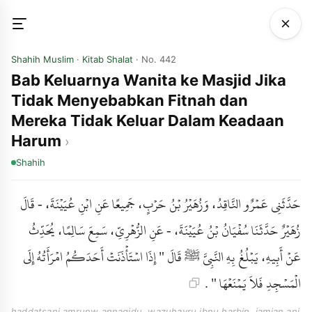
Shahih Muslim
·
Kitab Shalat
· No. 442
Bab Keluarnya Wanita ke Masjid Jika
Tidak Menyebabkan Fitnah dan
Mereka Tidak Keluar Dalam Keadaan
Harum
Shahih
حَدَّثَنِي عَمْرٌو النَّاقِدُ، وَزُهَيْرُ بْنُ حَرْبٍ، جَمِيعًا عَنِ ابْنِ عُيَيْنَةَ، - قَالَ
زُهَيْرٌ حَدَّثَنَا سُفْيَانُ بْنُ عُيَيْنَةَ، - عَنِ الزُّهْرِيِّ، سَمِعَ سَالِمًا، يُحَدِّثُ
عَنْ أَبِيهِ، يَبْلُغُ بِهِ النَّبِيَّ ﷺ قَالَ " إِذَا اسْتَأْذَنَتْ أَحَدَكُمُ امْرَأَتُهُ إِلَى
الْمَسْجِدِ فَلاَ يَمْنَعْهَا " .
haddatsani amrunw annaqidu, wazuhayru ibnu harbin, jamian ani