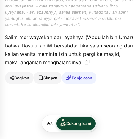
abni uyaynaha, - qala zuhayrun haddatsana sufyanu ibnu
uyaynaha, - ani azzuhriyyi, samia saliman, yuhadditsu an abihi,
yablughu bihi annabiyya qala " idza astadzanat ahadakumu
amraatuhu ila almasjidi fala yamnaha ".
Salim meriwayatkan dari ayahnya ('Abdullah bin Umar)
bahwa Rasulullah ﷺ bersabda: Jika salah seorang dari
kalian wanita meminta izin untuk pergi ke masjid,
maka janganlah menghalanginya.
Bagikan
Simpan
Penjelasan
Dukung kami