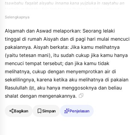
tsawbahu faqalat aisyahu innama kana yujziuka in raaytahu an
taghsila makanahu fain lam tara nadhahta hawlahu walaqad
raaytuni afrukuhu min tsawbi rasuli allahi farkan fayushalli fihi.
Selengkapnya
Alqamah dan Aswad melaporkan: Seorang lelaki
tinggal di rumah Aisyah dan di pagi hari mulai mencuci
pakaiannya. Aisyah berkata: Jika kamu melihatnya
(yaitu tetesan mani), itu sudah cukup jika kamu hanya
mencuci tempat tersebut; dan jika kamu tidak
melihatnya, cukup dengan menyemprotkan air di
sekelilingnya, karena ketika aku melihatnya di pakaian
Rasulullah ﷺ, aku hanya menggosoknya dan beliau
shalat dengan mengenakannya.
Bagikan
Simpan
Penjelasan