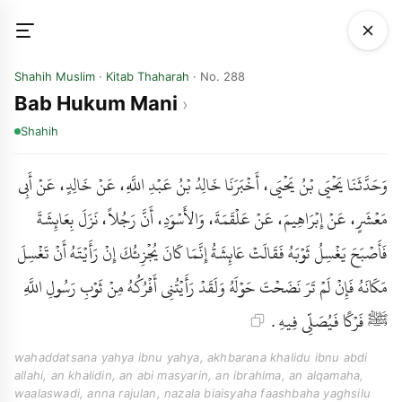
Shahih Muslim
·
Kitab Thaharah
· No. 288
Bab Hukum Mani
Shahih
وَحَدَّثَنَا يَحْيَى بْنُ يَحْيَى، أَخْبَرَنَا خَالِدُ بْنُ عَبْدِ اللَّهِ، عَنْ خَالِدٍ، عَنْ أَبِي
مَعْشَرٍ، عَنْ إِبْرَاهِيمَ، عَنْ عَلْقَمَةَ، وَالأَسْوَدِ، أَنَّ رَجُلاً، نَزَلَ بِعَائِشَةَ
فَأَصْبَحَ يَغْسِلُ ثَوْبَهُ فَقَالَتْ عَائِشَةُ إِنَّمَا كَانَ يُجْزِئُكَ إِنْ رَأَيْتَهُ أَنْ تَغْسِلَ
مَكَانَهُ فَإِنْ لَمْ تَرَ نَضَحْتَ حَوْلَهُ وَلَقَدْ رَأَيْتُنِي أَفْرُكُهُ مِنْ ثَوْبِ رَسُولِ اللَّهِ
ﷺ فَرْكًا فَيُصَلِّي فِيهِ .
wahaddatsana yahya ibnu yahya, akhbarana khalidu ibnu abdi
allahi, an khalidin, an abi masyarin, an ibrahima, an alqamaha,
waalaswadi, anna rajulan, nazala biaisyaha faashbaha yaghsilu