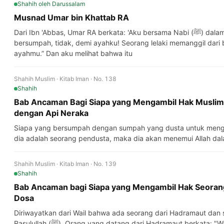
Shahih
oleh Darussalam
Musnad Umar bin Khattab RA
Dari Ibn 'Abbas, Umar RA berkata: 'Aku bersama Nabi (ﷺ) dalam sebuah peperangan, dan aku
bersumpah, tidak, demi ayahku! Seorang lelaki memanggil dar
ayahmu.” Dan aku melihat bahwa itu
Shahih Muslim · Kitab Iman · No. 138
Shahih
Bab Ancaman Bagi Siapa yang Mengambil Hak Musli
dengan Api Neraka
Siapa yang bersumpah dengan sumpah yang dusta untuk menga
dia adalah seorang pendusta, maka dia akan menemui Allah d
Shahih Muslim · Kitab Iman · No. 139
Shahih
Bab Ancaman bagi Siapa yang Mengambil Hak Seora
Dosa
Diriwayatkan dari Wail bahwa ada seorang dari Hadramaut dan
Rasulullah (ﷺ). Orang yang datang dari Hadramaut berkata: "Wahai Rasulullah, orang ini telah