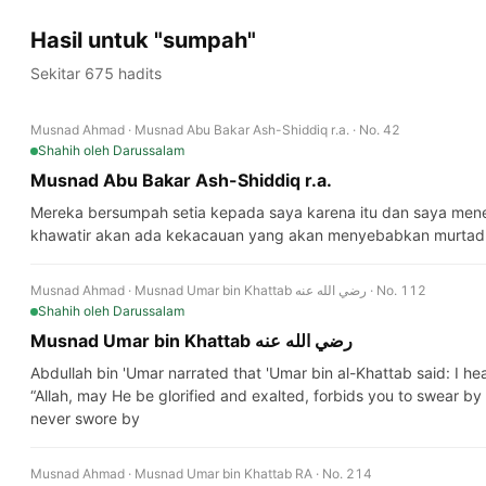
Hasil untuk "sumpah"
Sekitar 675 hadits
Musnad Ahmad · Musnad Abu Bakar Ash-Shiddiq r.a. · No. 42
Shahih
oleh Darussalam
Musnad Abu Bakar Ash-Shiddiq r.a.
Mereka bersumpah setia kepada saya karena itu dan saya mene
khawatir akan ada kekacauan yang akan menyebabkan murtad
Musnad Ahmad · Musnad Umar bin Khattab رضي الله عنه · No. 112
Shahih
oleh Darussalam
Musnad Umar bin Khattab رضي الله عنه
Abdullah bin 'Umar narrated that 'Umar bin al-Khattab said: I heard th
“Allah, may He be glorified and exalted, forbids you to swear by y
never swore by
Musnad Ahmad · Musnad Umar bin Khattab RA · No. 214