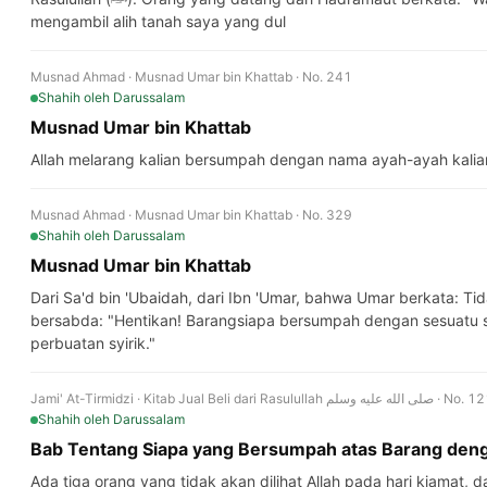
mengambil alih tanah saya yang dul
Musnad Ahmad · Musnad Umar bin Khattab · No. 241
Shahih
oleh Darussalam
Musnad Umar bin Khattab
Allah melarang kalian bersumpah dengan nama ayah-ayah kalia
Musnad Ahmad · Musnad Umar bin Khattab · No. 329
Shahih
oleh Darussalam
Musnad Umar bin Khattab
Dari Sa'd bin 'Ubaidah, dari Ibn 'Umar, bahwa Umar berkata: Tida
bersabda: "Hentikan! Barangsiapa bersumpah dengan sesuatu se
perbuatan syirik."
Jami' At-Tirmidzi · Kitab Jual Beli dari Rasulullah ه عليه وسلم
Shahih
oleh Darussalam
Bab Tentang Siapa yang Bersumpah atas Barang deng
Ada tiga orang yang tidak akan dilihat Allah pada hari kiamat, 