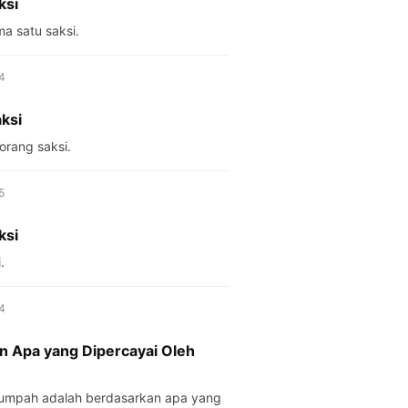
ksi
ama satu saksi.
No. 1344
ksi
orang saksi.
No. 1345
ksi
.
No. 1354
 Apa yang Dipercayai Oleh