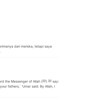
rimanya dari mereka, tetapi saya
.
e Messenger of Allah (ﷺ) ﷺ say:
our fathers,` 'Umar said: By Allah, I