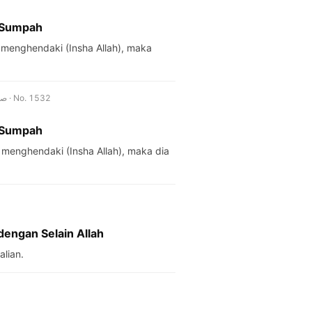
m Sumpah
 menghendaki (Insha Allah), maka
Jami' At-Tirmidzi · Kitab Nazar dan Sumpah dari Rasulullah صلى الله عليه وسلم · No. 1532
m Sumpah
 menghendaki (Insha Allah), maka dia
engan Selain Allah
lian.