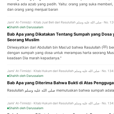
mereka ada azab yang pedih. Yaitu: orang yang suka memberi, 
dan orang yang menjual baran
Jami' At-Tirmidzi · Kitab Jual Beli dari Rasulullah ه عليه وسلم
Shahih
oleh Darussalam
Bab Apa yang Dikatakan Tentang Sumpah yang Dosa 
Seorang Muslim
Diriwayatkan dari Abdullah bin Mas'ud bahwa Rasulullah (ﷺ) bersabda: "Siapa pun yang bersumpah
dengan sumpah yang dosa untuk merampas harta seorang Musli
keadaan Dia marah kepadanya."
Jami' At-Tirmidzi · Kitab Hukum dari Rasulullah صلى الله عليه وسلم · 
Shahih
oleh Darussalam
Bab Apa yang Diterima Bahwa Bukti di Atas Pengguga
Rasulullah صلى الله عليه وسلم memutuskan bahwa 
Jami' At-Tirmidzi · Kitab Hukum dari Rasulullah صلى الله عليه وسلم · 
Shahih
oleh Darussalam