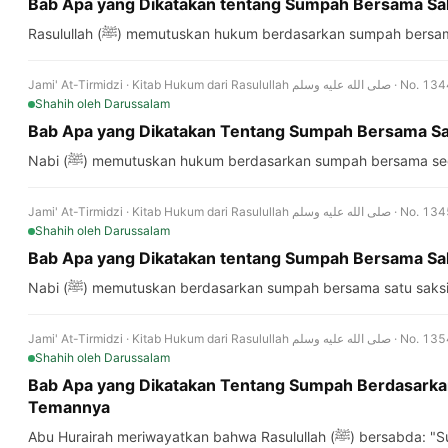
Bab Apa yang Dikatakan tentang Sumpah Bersama Sa
Rasulullah (ﷺ) memutuskan hukum berdasarkan sumpah bers
Jami' At-Tirmidzi · Kitab Hukum dari Rasulullah صلى الله عليه وسلم · 
Shahih
oleh Darussalam
Bab Apa yang Dikatakan Tentang Sumpah Bersama Sa
Nabi (ﷺ) memutuskan hukum berdasarkan sumpah bersama se
Jami' At-Tirmidzi · Kitab Hukum dari Rasulullah صلى الله عليه وسلم · 
Shahih
oleh Darussalam
Bab Apa yang Dikatakan tentang Sumpah Bersama Sa
Nabi (ﷺ) memutuskan berdasarkan sumpah bersama satu saksi
Jami' At-Tirmidzi · Kitab Hukum dari Rasulullah صلى الله عليه وسلم · 
Shahih
oleh Darussalam
Bab Apa yang Dikatakan Tentang Sumpah Berdasarkan
Temannya
Abu Hurairah meriwayatkan bahwa Rasulullah (ﷺ) bersabda: "Sumpah adalah berdasarkan apa yang