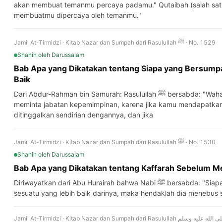
akan membuat temanmu percaya padamu." Qutaibah (salah satu
membuatmu dipercaya oleh temanmu."
Jami' At-Tirmidzi · Kitab Nazar dan Sumpah dari Rasulullah ﷺ · No. 1529
Shahih
oleh Darussalam
Bab Apa yang Dikatakan tentang Siapa yang Bersumpa
Baik
Dari Abdur-Rahman bin Samurah: Rasulullah ﷺ bersabda: "Wahai Abdur-Rahman! Janganlah kamu
meminta jabatan kepemimpinan, karena jika kamu mendapatka
ditinggalkan sendirian dengannya, dan jika
Jami' At-Tirmidzi · Kitab Nazar dan Sumpah dari Rasulullah ﷺ · No. 1530
Shahih
oleh Darussalam
Bab Apa yang Dikatakan tentang Kaffarah Sebelum 
Diriwayatkan dari Abu Hurairah bahwa Nabi ﷺ bersabda: "Siapa pun yang bersumpah, lalu dia melihat
sesuatu yang lebih baik darinya, maka hendaklah dia menebu