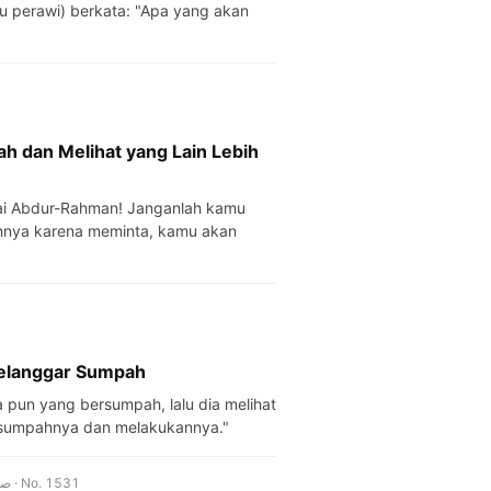
 perawi) berkata: "Apa yang akan
h dan Melihat yang Lain Lebih
nnya karena meminta, kamu akan
Melanggar Sumpah
s sumpahnya dan melakukannya."
Jami' At-Tirmidzi · Kitab Nazar dan Sumpah dari Rasulullah صلى الله عليه وسلم · No. 1531