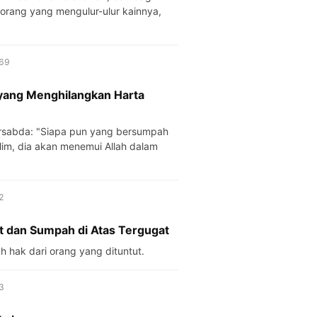
orang yang mengulur-ulur kainnya,
صلى الل · No. 1269
yang Menghilangkan Harta
m, dia akan menemui Allah dalam
No. 1342
t dan Sumpah di Atas Tergugat
sumpah adalah hak dari orang yang dituntut.
No. 1343