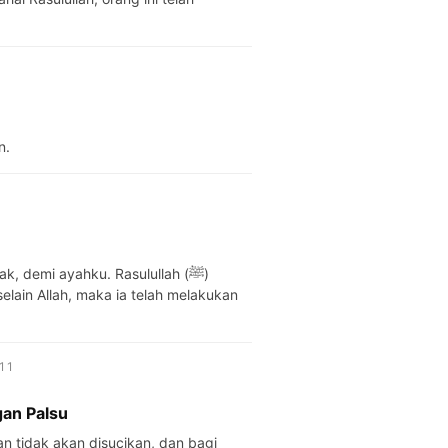
n.
k, demi ayahku. Rasulullah (ﷺ)
lain Allah, maka ia telah melakukan
صلى الل · No. 1211
an Palsu
dan tidak akan disucikan, dan bagi