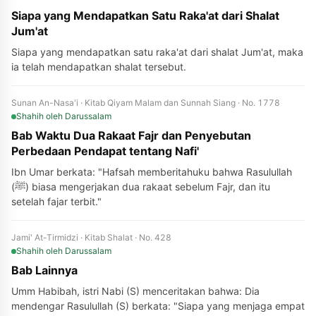
Siapa yang Mendapatkan Satu Raka'at dari Shalat
Jum'at
Siapa yang mendapatkan satu raka'at dari shalat Jum'at, maka
ia telah mendapatkan shalat tersebut.
Sunan An-Nasa'i · Kitab Qiyam Malam dan Sunnah Siang · No. 1778
Shahih
oleh Darussalam
Bab Waktu Dua Rakaat Fajr dan Penyebutan
Perbedaan Pendapat tentang Nafi'
Ibn Umar berkata: "Hafsah memberitahuku bahwa Rasulullah
(ﷺ) biasa mengerjakan dua rakaat sebelum Fajr, dan itu
setelah fajar terbit."
Jami' At-Tirmidzi · Kitab Shalat · No. 428
Shahih
oleh Darussalam
Bab Lainnya
Umm Habibah, istri Nabi (S) menceritakan bahwa: Dia
mendengar Rasulullah (S) berkata: "Siapa yang menjaga empat