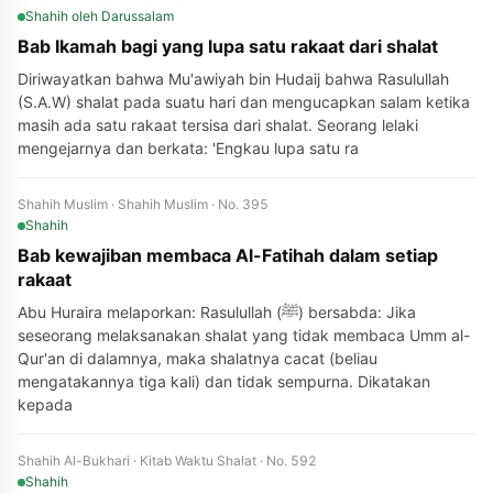
Shahih
oleh Darussalam
Bab Ikamah bagi yang lupa satu rakaat dari shalat
Diriwayatkan bahwa Mu'awiyah bin Hudaij bahwa Rasulullah
(S.A.W) shalat pada suatu hari dan mengucapkan salam ketika
masih ada satu rakaat tersisa dari shalat. Seorang lelaki
mengejarnya dan berkata: 'Engkau lupa satu ra
Shahih Muslim · Shahih Muslim · No. 395
Shahih
Bab kewajiban membaca Al-Fatihah dalam setiap
rakaat
Abu Huraira melaporkan: Rasulullah (ﷺ) bersabda: Jika
seseorang melaksanakan shalat yang tidak membaca Umm al-
Qur'an di dalamnya, maka shalatnya cacat (beliau
mengatakannya tiga kali) dan tidak sempurna. Dikatakan
kepada
Shahih Al-Bukhari · Kitab Waktu Shalat · No. 592
Shahih