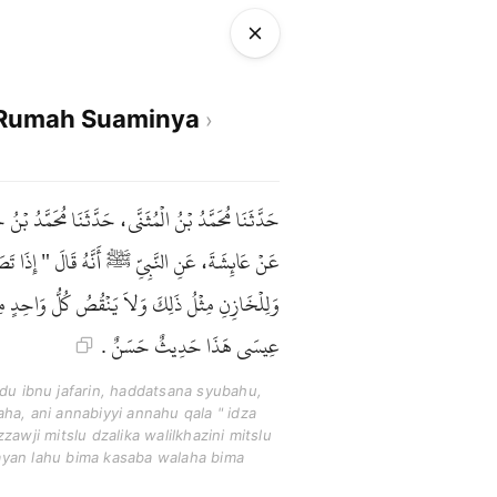
i Rumah Suaminya
حَدَّثَنَا مُحَمَّدُ بْنُ الْمُثَنَّى، حَدَّثَنَا مُحَمَّدُ بْ
عَنْ عَائِشَةَ، عَنِ النَّبِيِّ ﷺ أَنَّهُ قَالَ " إِذَا تَصَدّ
وَلِلْخَازِنِ مِثْلُ ذَلِكَ وَلاَ يَنْقُصُ كُلُّ وَاحِدٍ مِن
عِيسَى هَذَا حَدِيثٌ حَسَنٌ .
 ibnu jafarin, haddatsana syubahu,
aha, ani annabiyyi annahu qala " idza
zawji mitslu dzalika walilkhazini mitslu
yayan lahu bima kasaba walaha bima