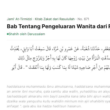
Jami' At-Tirmidzi
·
Kitab Zakat dari Rasulullah
· No. 671
Bab Tentang Pengeluaran Wanita dar
Shahih
oleh Darussalam
نُ جَعْفَرٍ، حَدَّثَنَا شُعْبَةُ، عَنْ عَمْرِو بْنِ مُرَّةَ، قَالَ سَمِعْتُ أَبَا وَائِلٍ، يُحَدِّثُ
َقَتِ الْمَرْأَةُ مِنْ بَيْتِ زَوْجِهَا كَانَ لَهَا بِهِ أَجْرٌ وَلِلزَّوْجِ مِثْلُ ذَلِكَ
ْهُمْ مِنْ أَجْرِ صَاحِبِهِ شَيْئًا لَهُ بِمَا كَسَبَ وَلَهَا بِمَا أَنْفَقَتْ " . قَالَ أَبُو
haddatsana muhammadu ibnu almutsanna, haddatsana muhammadu
an amriw ibni murraha, qala samitu aba wailin, yuhadditsu an aisy
tashaddaqati almarahu min bayti zawjiha kana laha bihi ajrun walilz
dzalika wala yanqushu kullu wahidin minhum min ajri shahibihi s
anfaqat ". qala abu isa hadza haditsun hasanun.