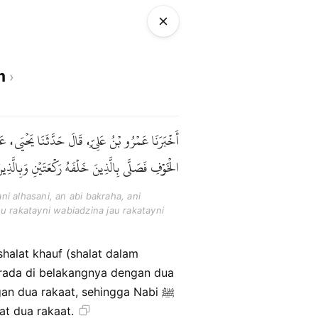
um
أَخْبَرَنَا عَمْرُو بْنُ عَلِيٍّ، قَالَ حَدَّثَنَا يَحْيَى
الْخَوْفِ فَصَلَّى بِالَّذِينَ خَلْفَهُ رَكْعَتَيْنِ وَبِالَّذ .
ni alhasani, an abi bakraha, ani
hu rakatayni wabiadzina jau rakatayni
rada di belakangnya dengan dua
n dua rakaat, sehingga Nabi ﷺ
t dua rakaat.