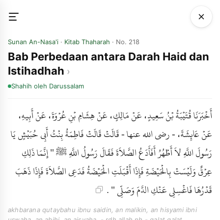
Sunan An-Nasa'i
·
Kitab Thaharah
· No. 218
Bab Perbedaan antara Darah Haid dan
Istihadhah
Shahih
oleh Darussalam
أَخْبَرَنَا قُتَيْبَةُ بْنُ سَعِيدٍ، عَنْ مَالِكٍ، عَنْ هِشَامِ بْنِ عُرْوَةَ، عَنْ أَبِيهِ،
عَنْ عَائِشَةَ، - رضى الله عنها - قَالَتْ قَالَتْ فَاطِمَةُ بِنْتُ أَبِي حُبَيْشٍ يَا
رَسُولَ اللَّهِ لاَ أَطْهُرُ أَفَأَدَعُ الصَّلاَةَ فَقَالَ رَسُولُ اللَّهِ ﷺ " إِنَّمَا ذَلِكِ
عِرْقٌ وَلَيْسَتْ بِالْحَيْضَةِ فَإِذَا أَقْبَلَتِ الْحَيْضَةُ فَدَعِي الصَّلاَةَ فَإِذَا ذَهَبَ
قَدْرُهَا فَاغْسِلِي عَنْكِ الدَّمَ وَصَلِّي " .
akhbarana qutaybahu ibnu saidin, an malikin, an hisyami ibni
urwaha, an abihi, an aisyaha, - rdh allah nh - qalat qalat