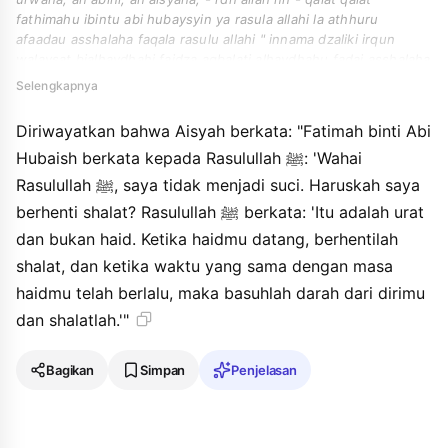
fathimahu ibintu abi hubaysyin ya rasula allahi la athhuru
afaadau asshalaha faqala rasulu allahi " innama dzaliki irqun
walaysat bialhaydhahi faidza aqbalati alhaydhahu fadai asshalaha
faidza dzahaba qadruha faghsili anki addama washalli ".
Selengkapnya
Diriwayatkan bahwa Aisyah berkata: "Fatimah binti Abi
Hubaish berkata kepada Rasulullah ﷺ: 'Wahai
Rasulullah ﷺ, saya tidak menjadi suci. Haruskah saya
berhenti shalat? Rasulullah ﷺ berkata: 'Itu adalah urat
dan bukan haid. Ketika haidmu datang, berhentilah
shalat, dan ketika waktu yang sama dengan masa
haidmu telah berlalu, maka basuhlah darah dari dirimu
dan shalatlah.'"
Bagikan
Simpan
Penjelasan