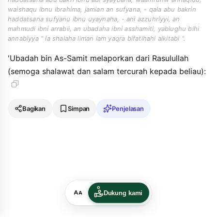
waishaqu ibnu ibrahima, jamian an sufyana, - qala abu bakrin
haddatsana sufyanu ibnu uyaynaha, - ani azzuhriyyi, an
mahmudi ibni arrabii, an ubadaha ibni asshamiti, yablughu bihi
annabiyya " la shalaha liman lam yaqra bifatihahi alkitabi ".
'Ubadah bin As-Samit melaporkan dari Rasulullah
(semoga shalawat dan salam tercurah kepada beliau):
Bagikan
Simpan
Penjelasan
Dukung kami