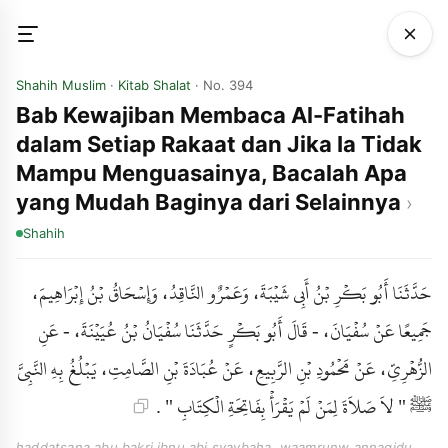
Shahih Muslim
·
Kitab Shalat
· No. 394
Bab Kewajiban Membaca Al-Fatihah
dalam Setiap Rakaat dan Jika Ia Tidak
Mampu Menguasainya, Bacalah Apa
yang Mudah Baginya dari Selainnya
Shahih
حَدَّثَنَا أَبُو بَكْرِ بْنُ أَبِي شَيْبَةَ، وَعَمْرٌو النَّاقِدُ، وَإِسْحَاقُ بْنُ إِبْرَاهِيمَ،
جَمِيعًا عَنْ سُفْيَانَ، - قَالَ أَبُو بَكْرٍ حَدَّثَنَا سُفْيَانُ بْنُ عُيَيْنَةَ، - عَنِ
الزُّهْرِيِّ، عَنْ مَحْمُودِ بْنِ الرَّبِيعِ، عَنْ عُبَادَةَ بْنِ الصَّامِتِ، يَبْلُغُ بِهِ النَّبِيَّ
ﷺ " لاَ صَلاَةَ لِمَنْ لَمْ يَقْرَأْ بِفَاتِحَةِ الْكِتَابِ " .
haddatsana abu bakri ibnu abi syaybaha, waamrunw annaqidu,