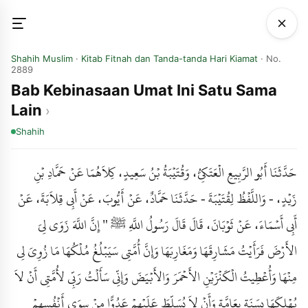
Shahih Muslim
·
Kitab Fitnah dan Tanda-tanda Hari Kiamat
· No.
2889
Bab Kebinasaan Umat Ini Satu Sama
Lain
Shahih
حَدَّثَنَا أَبُو الرَّبِيعِ الْعَتَكِيُّ، وَقُتَيْبَةُ بْنُ سَعِيدٍ، كِلاَهُمَا عَنْ حَمَّادِ بْنِ
زَيْدٍ، - وَاللَّفْظُ لِقُتَيْبَةَ - حَدَّثَنَا حَمَّادٌ، عَنْ أَيُّوبَ، عَنْ أَبِي قِلاَبَةَ، عَنْ
أَبِي أَسْمَاءَ، عَنْ ثَوْبَانَ، قَالَ قَالَ رَسُولُ اللَّهِ ﷺ " إِنَّ اللَّهَ زَوَى لِيَ
الأَرْضَ فَرَأَيْتُ مَشَارِقَهَا وَمَغَارِبَهَا وَإِنَّ أُمَّتِي سَيَبْلُغُ مُلْكُهَا مَا زُوِيَ لِي
مِنْهَا وَأُعْطِيتُ الْكَنْزَيْنِ الأَحْمَرَ وَالأَبْيَضَ وَإِنِّي سَأَلْتُ رَبِّي لأُمَّتِي أَنْ لاَ
يُهْلِكَهَا بِسَنَةٍ بِعَامَّةٍ وَأَنْ لاَ يُسَلِّطَ عَلَيْهِمْ عَدُوًّا مِنْ سِوَى أَنْفُسِهِمْ