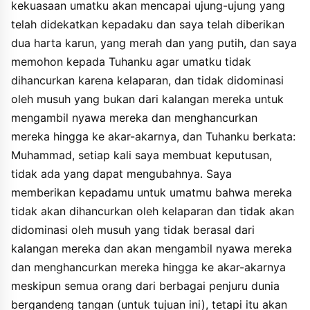
kekuasaan umatku akan mencapai ujung-ujung yang
anfusihim yastabihu baydhatahum walawi ajtamaa alayhim man
telah didekatkan kepadaku dan saya telah diberikan
biaqthariha - aw qala man bayna aqthariha - hatta yakuna
badhuhum yuhliku badhan wayasbi badhuhum badhan ".
dua harta karun, yang merah dan yang putih, dan saya
memohon kepada Tuhanku agar umatku tidak
dihancurkan karena kelaparan, dan tidak didominasi
oleh musuh yang bukan dari kalangan mereka untuk
mengambil nyawa mereka dan menghancurkan
mereka hingga ke akar-akarnya, dan Tuhanku berkata:
Muhammad, setiap kali saya membuat keputusan,
tidak ada yang dapat mengubahnya. Saya
memberikan kepadamu untuk umatmu bahwa mereka
tidak akan dihancurkan oleh kelaparan dan tidak akan
didominasi oleh musuh yang tidak berasal dari
kalangan mereka dan akan mengambil nyawa mereka
dan menghancurkan mereka hingga ke akar-akarnya
meskipun semua orang dari berbagai penjuru dunia
bergandeng tangan (untuk tujuan ini), tetapi itu akan