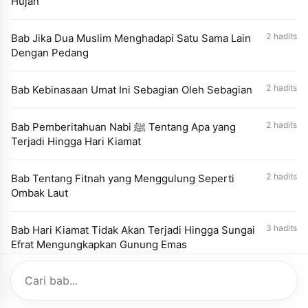
Hujan
2 hadits
Bab Jika Dua Muslim Menghadapi Satu Sama Lain
Dengan Pedang
2 hadits
Bab Kebinasaan Umat Ini Sebagian Oleh Sebagian
2 hadits
Bab Pemberitahuan Nabi ﷺ Tentang Apa yang
Terjadi Hingga Hari Kiamat
2 hadits
Bab Tentang Fitnah yang Menggulung Seperti
Ombak Laut
3 hadits
Bab Hari Kiamat Tidak Akan Terjadi Hingga Sungai
Efrat Mengungkapkan Gunung Emas
1 hadits
Bab Pembukaan Konstantinopel dan Munculnya
Dajjal serta Turunnya Isa bin Maryam