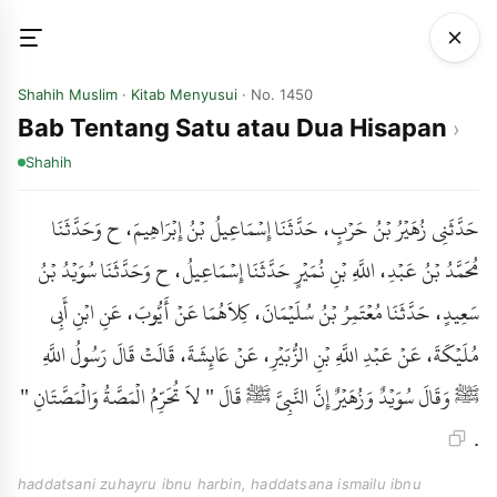
Shahih Muslim
·
Kitab Menyusui
· No. 1450
Bab Tentang Satu atau Dua Hisapan
Shahih
حَدَّثَنِي زُهَيْرُ بْنُ حَرْبٍ، حَدَّثَنَا إِسْمَاعِيلُ بْنُ إِبْرَاهِيمَ، ح وَحَدَّثَنَا
مُحَمَّدُ بْنُ عَبْدِ، اللَّهِ بْنِ نُمَيْرٍ حَدَّثَنَا إِسْمَاعِيلُ، ح وَحَدَّثَنَا سُوَيْدُ بْنُ
سَعِيدٍ، حَدَّثَنَا مُعْتَمِرُ بْنُ سُلَيْمَانَ، كِلاَهُمَا عَنْ أَيُّوبَ، عَنِ ابْنِ أَبِي
مُلَيْكَةَ، عَنْ عَبْدِ اللَّهِ بْنِ الزُّبَيْرِ، عَنْ عَائِشَةَ، قَالَتْ قَالَ رَسُولُ اللَّهِ
ﷺ وَقَالَ سُوَيْدٌ وَزُهَيْرٌ إِنَّ النَّبِيَّ ﷺ قَالَ " لاَ تُحَرِّمُ الْمَصَّةُ وَالْمَصَّتَانِ "
.
haddatsani zuhayru ibnu harbin, haddatsana ismailu ibnu