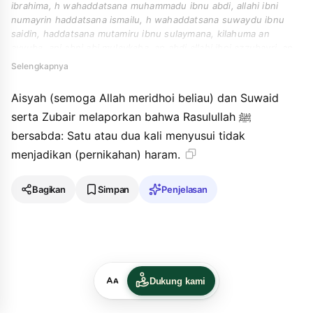
ibrahima, h wahaddatsana muhammadu ibnu abdi, allahi ibni
numayrin haddatsana ismailu, h wahaddatsana suwaydu ibnu
saidin, haddatsana mutamiru ibnu sulaymana, kilahuma an
ayyuba, ani abni abi mulaykaha, an abdi allahi ibni azzubayri, an
aisyaha, qalat qala rasulu allahi waqala suwaydun wazuhayrun
Selengkapnya
inna annabiyya qala " la tuharrimu almasshahu waalmasshatani ".
Aisyah (semoga Allah meridhoi beliau) dan Suwaid
serta Zubair melaporkan bahwa Rasulullah ﷺ
bersabda: Satu atau dua kali menyusui tidak
menjadikan (pernikahan) haram.
Bagikan
Simpan
Penjelasan
Dukung kami