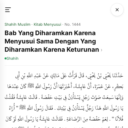
Shahih Muslim
·
Kitab Menyusui
· No. 1444
Bab Yang Diharamkan Karena
Menyusui Sama Dengan Yang
Diharamkan Karena Keturunan
Shahih
حَدَّثَنَا يَحْيَى بْنُ يَحْيَى، قَالَ قَرَأْتُ عَلَى مَالِكٍ عَنْ عَبْدِ اللَّهِ بْنِ أَبِي
بَكْرٍ، عَنْ عَمْرَةَ، أَنَّ عَائِشَةَ، أَخْبَرَتْهَا أَنَّ رَسُولَ اللَّهِ ﷺ كَانَ عِنْدَهَا
وَإِنَّهَا سَمِعَتْ صَوْتَ رَجُلٍ يَسْتَأْذِنُ فِي بَيْتِ حَفْصَةَ . قَالَتْ عَائِشَةُ فَقُلْتُ
يَا رَسُولَ اللَّهِ هَذَا رَجُلٌ يَسْتَأْذِنُ فِي بَيْتِكَ . فَقَالَ رَسُولُ اللَّهِ ﷺ " أُرَاهُ
فُلاَنًا " . لِعَمِّ حَفْصَةَ مِنَ الرَّضَاعَةِ . فَقَالَتْ عَائِشَةُ يَا رَسُولَ اللَّهِ لَوْ كَانَ