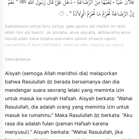
فُلاَنٌ حَيًّا - لِعَمِّهَا مِنَ الرَّضَاعَةِ - دَخَلَ عَلَىَّ قَالَ رَسُولُ اللَّهِ ﷺ " نَعَمْ
إِنَّ الرَّضَاعَةَ تُحَرِّمُ مَا تُحَرِّمُ الْوِلاَدَةُ " .
haddatsana yahya ibnu yahya, qala qaratu ala malikin an abdi
allahi ibni abi bakrin, an amraha, anna aisyaha, akhbaratha anna
rasula allahi kana indaha wainnaha samiat shawta rajulin
yastadzinu fi bayti hafshaha. qalat aisyahu faqultu ya rasula
allahi hadza rajulun yastadzinu fi baytika. faqala rasulu allahi "
urahu fulanan ". liammi hafshaha mina arradhaahi. faqalat
Selengkapnya
aisyahu ya rasula allahi law kana fulanun hayyan - liammiha mina
arradhaahi - dakhala alaa qala rasulu allahi " naam inna
Aisyah (semoga Allah meridhoi dia) melaporkan
arradhaaha tuharrimu ma tuharrimu alwiladahu ".
bahwa Rasulullah ﷺ berada bersamanya dan dia
mendengar suara seorang lelaki yang meminta izin
untuk masuk ke rumah Hafsah. Aisyah berkata: "Wahai
Rasulullah, dia adalah orang yang meminta izin untuk
masuk ke rumahmu." Maka Rasulullah ﷺ berkata: "Aku
rasa dia adalah fulan (paman Hafsah karena
menyusui)." Aisyah berkata: "Wahai Rasulullah, jika