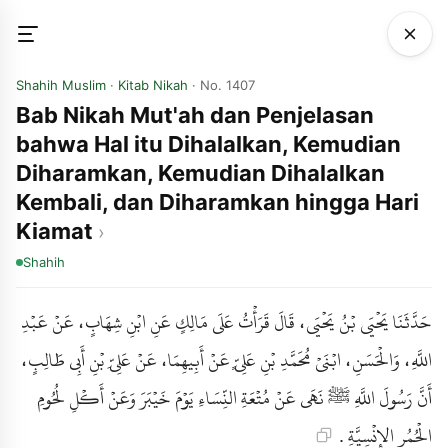
Shahih Muslim
·
Kitab Nikah
· No. 1407
Bab Nikah Mut'ah dan Penjelasan
bahwa Hal itu Dihalalkan, Kemudian
Diharamkan, Kemudian Dihalalkan
Kembali, dan Diharamkan hingga Hari
Kiamat
Shahih
حَدَّثَنَا يَحْيَى بْنُ يَحْيَى، قَالَ قَرَأْتُ عَلَى مَالِكٍ عَنِ ابْنِ شِهَابٍ، عَنْ عَبْدِ
اللَّهِ، وَالْحَسَنِ، ابْنَىْ مُحَمَّدِ بْنِ عَلِيٍّ عَنْ أَبِيهِمَا، عَنْ عَلِيِّ بْنِ أَبِي طَالِبٍ،
أَنَّ رَسُولَ اللَّهِ ﷺ نَهَى عَنْ مُتْعَةِ النِّسَاءِ يَوْمَ خَيْبَرَ وَعَنْ أَكْلِ لُحُومِ
الْحُمُرِ الإِنْسِيَّةِ .