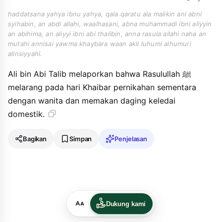
haddatsana yahya ibnu yahya, qala qaratu ala malikin ani abni
syihabin, an abdi allahi, waalhasani, abna muhammadi ibni aliyyin
an abihima, an aliyyi ibni abi thalibin, anna rasula allahi naha an
mutahi annisai yawma khaybara waan akli luhumi alhumuri
alinsiyyahi.
Ali bin Abi Talib melaporkan bahwa Rasulullah ﷺ
melarang pada hari Khaibar pernikahan sementara
dengan wanita dan memakan daging keledai
domestik.
Bagikan
Simpan
Penjelasan
Dukung kami