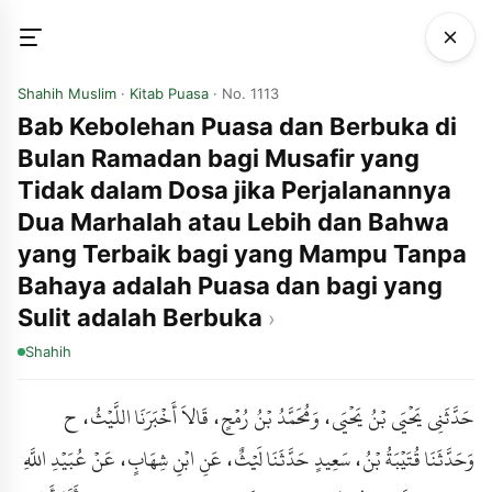
Shahih Muslim
·
Kitab Puasa
· No. 1113
Bab Kebolehan Puasa dan Berbuka di
Bulan Ramadan bagi Musafir yang
Tidak dalam Dosa jika Perjalanannya
Dua Marhalah atau Lebih dan Bahwa
yang Terbaik bagi yang Mampu Tanpa
Bahaya adalah Puasa dan bagi yang
Sulit adalah Berbuka
Shahih
حَدَّثَنِي يَحْيَى بْنُ يَحْيَى، وَمُحَمَّدُ بْنُ رُمْحٍ، قَالاَ أَخْبَرَنَا اللَّيْثُ، ح
وَحَدَّثَنَا قُتَيْبَةُ بْنُ، سَعِيدٍ حَدَّثَنَا لَيْثٌ، عَنِ ابْنِ شِهَابٍ، عَنْ عُبَيْدِ اللَّهِ