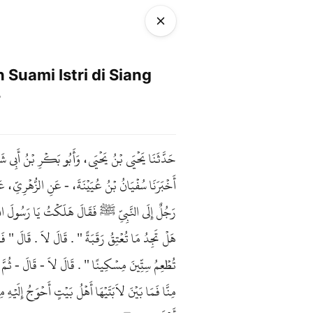
uami Istri di Siang
حَدَّثَنَا يَحْيَى بْنُ يَحْيَى، وَأَبُو بَكْرِ بْنُ أَبِي شَيْ
أَخْبَرَنَا سُفْيَانُ بْنُ عُيَيْنَةَ، - عَنِ الزُّهْرِيِّ
رَجُلٌ إِلَى النَّبِيِّ ﷺ فَقَالَ هَلَكْتُ يَا رَسُولَ ا "
هَلْ تَجِدُ مَا تُعْتِقُ رَقَبَةً " . قَالَ لاَ . قَالَ " فَه
تُطْعِمُ سِتِّينَ مِسْكِينًا " . قَالَ لاَ - قَالَ - ثُمَّ ج
مِنَّا فَمَا بَيْنَ لاَبَتَيْهَا أَهْلُ بَيْتٍ أَحْوَجُ إِلَيْ