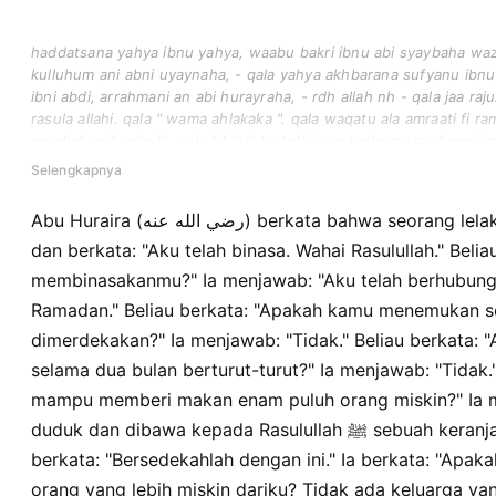
haddatsana yahya ibnu yahya, waabu bakri ibnu abi syaybaha wa
kulluhum ani abni uyaynaha, - qala yahya akhbarana sufyanu ibnu
ibni abdi, arrahmani an abi hurayraha, - rdh allah nh - qala jaa raju
rasula allahi. qala " wama ahlakaka ". qala waqatu ala amraati fi ra
raqabahan ". qala la. qala " fahal tastathiu an tashuma syahrayni mut
ma tuthimu sittina miskinan ". qala la - qala - tsumma jalasa fauti
Selengkapnya
" tashaddaq bihadza ". qala afqara minna fama bayna labatayha ahl
fadhahika annabiyyu hatta badat anyabuhu tsumma qala " adzhab 
Abu Huraira (رضي الله عنه) berkata bahwa seorang lelaki datang kepada Rasulullah ﷺ
dan berkata: "Aku telah binasa. Wahai Rasulullah." Beli
membinasakanmu?" Ia menjawab: "Aku telah berhubunga
Ramadan." Beliau berkata: "Apakah kamu menemukan s
dimerdekakan?" Ia menjawab: "Tidak." Beliau berkata
selama dua bulan berturut-turut?" Ia menjawab: "Tidak.
mampu memberi makan enam puluh orang miskin?" Ia m
duduk dan dibawa kepada Rasulullah ﷺ sebuah keranjang yang berisi kurma. Beliau
berkata: "Bersedekahlah dengan ini." Ia berkata: "Apa
orang yang lebih miskin dariku? Tidak ada keluarga yan