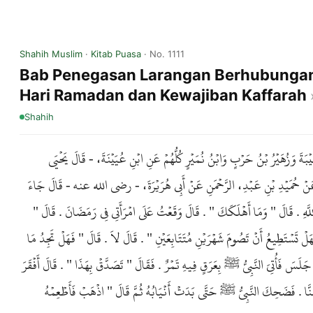
Shahih Muslim
·
Kitab Puasa
· No. 1111
Bab Penegasan Larangan Berhubungan S
Hari Ramadan dan Kewajiban Kaffarah
Shahih
بَةَ وَزُهَيْرُ بْنُ حَرْبٍ وَابْنُ نُمَيْرٍ كُلُّهُمْ عَنِ ابْنِ عُيَيْنَةَ، - قَالَ يَحْيَى
، عَنْ حُمَيْدِ بْنِ عَبْدِ، الرَّحْمَنِ عَنْ أَبِي هُرَيْرَةَ، - رضى الله عنه - قَالَ جَاءَ
للَّهِ . قَالَ " وَمَا أَهْلَكَكَ " . قَالَ وَقَعْتُ عَلَى امْرَأَتِي فِي رَمَضَانَ . قَالَ
َلْ تَسْتَطِيعُ أَنْ تَصُومَ شَهْرَيْنِ مُتَتَابِعَيْنِ " . قَالَ لاَ . قَالَ " فَهَلْ تَجِدُ مَا
َلَسَ فَأُتِيَ النَّبِيُّ ﷺ بِعَرَقٍ فِيهِ تَمْرٌ . فَقَالَ " تَصَدَّقْ بِهَذَا " . قَالَ أَفْقَرَ
هِ مِنَّا . فَضَحِكَ النَّبِيُّ ﷺ حَتَّى بَدَتْ أَنْيَابُهُ ثُمَّ قَالَ " اذْهَبْ فَأَطْعِمْهُ