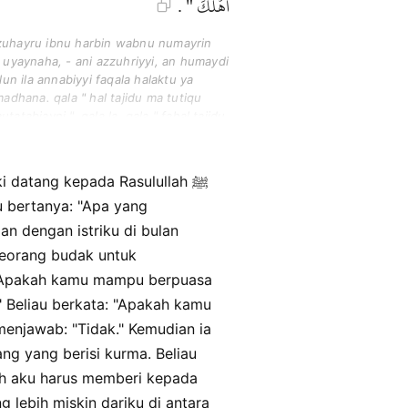
أَهْلَكَ " .
zuhayru ibnu harbin wabnu numayrin
 uyaynaha, - ani azzuhriyyi, an humaydi
lun ila annabiyyi faqala halaktu ya
madhana. qala " hal tajidu ma tutiqu
atabiayni ". qala la. qala " fahal tajidu
ya annabiyyu biaraqin fihi tamrun. faqala
u baytin ahwaju ilayhi minna.
faathimhu ahlaka ".
au bertanya: "Apa yang
n dengan istriku di bulan
eorang budak untuk
: "Apakah kamu mampu berpuasa
" Beliau berkata: "Apakah kamu
enjawab: "Tidak." Kemudian ia
kah aku harus memberi kepada
g lebih miskin dariku di antara