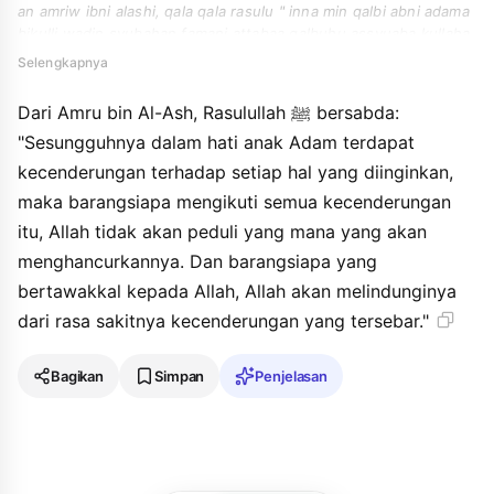
an amriw ibni alashi, qala qala rasulu " inna min qalbi abni adama
bikulli wadin syubahan famani attabaa qalbuhu assyuaba kullaha
lam yubali allahu biai wadin ahlakahu waman tawakkala ala allahi
Selengkapnya
kafahu attasyauba ".
Dari Amru bin Al-Ash, Rasulullah ﷺ bersabda:
"Sesungguhnya dalam hati anak Adam terdapat
kecenderungan terhadap setiap hal yang diinginkan,
maka barangsiapa mengikuti semua kecenderungan
itu, Allah tidak akan peduli yang mana yang akan
menghancurkannya. Dan barangsiapa yang
bertawakkal kepada Allah, Allah akan melindunginya
dari rasa sakitnya kecenderungan yang tersebar."
Bagikan
Simpan
Penjelasan