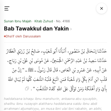
Sunan Ibnu Majah
·
Kitab Zuhud
· No. 4166
Bab Tawakkul dan Yakin
Dha'if
oleh Darussalam
حَدَّثَنَا إِسْحَاقُ بْنُ مَنْصُورٍ، أَنْبَأَنَا أَبُو شُعَيْبٍ، صَالِحُ بْنُ رُزَيْقٍ الْعَطَّارُ
حَدَّثَنَا سَعِيدُ بْنُ عَبْدِ الرَّحْمَنِ الْجُمَحِيُّ، عَنْ مُوسَى بْنِ عُلَىِّ بْنِ رَبَاحٍ،
عَنْ أَبِيهِ، عَنْ عَمْرِو بْنِ الْعَاصِ، قَالَ قَالَ رَسُولُ ـ ﷺ ـ " إِنَّ مِنْ
قَلْبِ ابْنِ آدَمَ بِكُلِّ وَادٍ شُعْبَةً فَمَنِ اتَّبَعَ قَلْبُهُ الشُّعَبَ كُلَّهَا لَمْ يُبَالِ اللَّهُ
بِأَىِّ وَادٍ أَهْلَكَهُ وَمَنْ تَوَكَّلَ عَلَى اللَّهِ كَفَاهُ التَّشَعُّبَ " .
haddatsana ishaqu ibnu manshurin, anbaana abu syuaybin,
shalihu ibnu ruzayqin alattharu haddatsana saidu ibnu abdi
arrahmani aljumahiyyu, an musa ibni ulai ibni rabahin, an abihi,