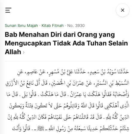
Sunan Ibnu Majah
·
Kitab Fitnah
· No. 3930
Bab Menahan Diri dari Orang yang
Mengucapkan Tidak Ada Tuhan Selain
Allah
حَدَّثَنَا سُوَيْدُ بْنُ سَعِيدٍ، حَدَّثَنَا عَلِيُّ بْنُ مُسْهِرٍ، عَنْ عَاصِمٍ، عَنِ
السُّمَيْطِ بْنِ السُّمَيْرِ، عَنْ عِمْرَانَ بْنِ الْحُصَيْنِ، قَالَ أَتَى نَافِعُ بْنُ الأَزْرَقِ
وَأَصْحَابُهُ فَقَالُوا هَلَكْتَ يَا عِمْرَانُ . قَالَ مَا هَلَكْتُ . قَالُوا بَلَى . قَالَ مَا
الَّذِي أَهْلَكَنِي قَالُوا قَالَ اللَّهُ وَقَاتِلُوهُمْ حَتَّى لاَ تَكُونَ فِتْنَةٌ وَيَكُونَ
الدِّينُ كُلُّهُ لِلَّهِ . قَالَ قَدْ قَاتَلْنَاهُمْ حَتَّى نَفَيْنَاهُمْ فَكَانَ الدِّينُ كُلُّهُ لِلَّهِ إِنْ
شِئْتُمْ حَدَّثْتُكُمْ حَدِيثًا سَمِعْتُهُ مِنْ رَسُولِ اللَّهِ ـ ﷺ ـ . قَالُوا وَأَنْتَ