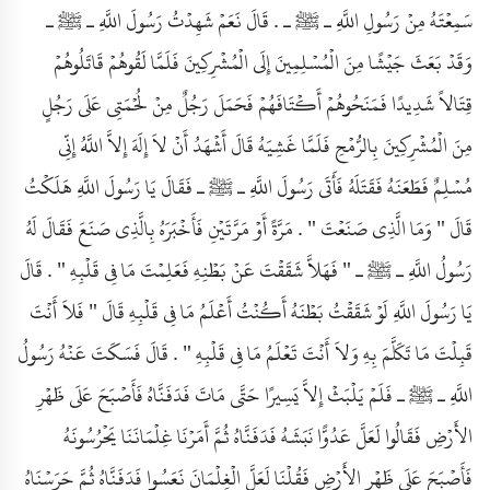
سَمِعْتَهُ مِنْ رَسُولِ اللَّهِ ـ ﷺ ـ . قَالَ نَعَمْ شَهِدْتُ رَسُولَ اللَّهِ ـ ﷺ ـ
وَقَدْ بَعَثَ جَيْشًا مِنَ الْمُسْلِمِينَ إِلَى الْمُشْرِكِينَ فَلَمَّا لَقُوهُمْ قَاتَلُوهُمْ
قِتَالاً شَدِيدًا فَمَنَحُوهُمْ أَكْتَافَهُمْ فَحَمَلَ رَجُلٌ مِنْ لُحْمَتِي عَلَى رَجُلٍ
مِنَ الْمُشْرِكِينَ بِالرُّمْحِ فَلَمَّا غَشِيَهُ قَالَ أَشْهَدُ أَنْ لاَ إِلَهَ إِلاَّ اللَّهُ إِنِّي
مُسْلِمٌ فَطَعَنَهُ فَقَتَلَهُ فَأَتَى رَسُولَ اللَّهِ ـ ﷺ ـ فَقَالَ يَا رَسُولَ اللَّهِ هَلَكْتُ
قَالَ " وَمَا الَّذِي صَنَعْتَ " . مَرَّةً أَوْ مَرَّتَيْنِ فَأَخْبَرَهُ بِالَّذِي صَنَعَ فَقَالَ لَهُ
رَسُولُ اللَّهِ ـ ﷺ ـ " فَهَلاَّ شَقَقْتَ عَنْ بَطْنِهِ فَعَلِمْتَ مَا فِي قَلْبِهِ " . قَالَ
يَا رَسُولَ اللَّهِ لَوْ شَقَقْتُ بَطْنَهُ أَكُنْتُ أَعْلَمُ مَا فِي قَلْبِهِ قَالَ " فَلاَ أَنْتَ
قَبِلْتَ مَا تَكَلَّمَ بِهِ وَلاَ أَنْتَ تَعْلَمُ مَا فِي قَلْبِهِ " . قَالَ فَسَكَتَ عَنْهُ رَسُولُ
اللَّهِ ـ ﷺ ـ فَلَمْ يَلْبَثْ إِلاَّ يَسِيرًا حَتَّى مَاتَ فَدَفَنَّاهُ فَأَصْبَحَ عَلَى ظَهْرِ
الأَرْضِ فَقَالُوا لَعَلَّ عَدُوًّا نَبَشَهُ فَدَفَنَّاهُ ثُمَّ أَمَرْنَا غِلْمَانَنَا يَحْرُسُونَهُ
فَأَصْبَحَ عَلَى ظَهْرِ الأَرْضِ فَقُلْنَا لَعَلَّ الْغِلْمَانَ نَعَسُوا فَدَفَنَّاهُ ثُمَّ حَرَسْنَاهُ