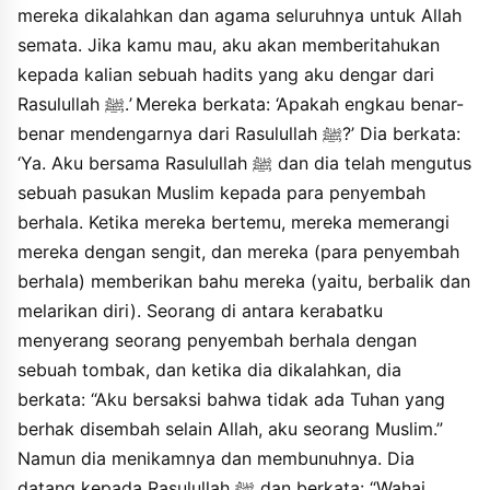
mereka dikalahkan dan agama seluruhnya untuk Allah
mata fadafannahu faashbaha ala zhahri alardhi faqalu laalla
aduwwan nabasyahu fadafannahu tsumma amarna ghilmanana
semata. Jika kamu mau, aku akan memberitahukan
yahrusunahu faashbaha ala zhahri alardhi faqulna laalla
kepada kalian sebuah hadits yang aku dengar dari
alghilmana naasu fadafannahu tsumma harasnahu bianfusina
Rasulullah ﷺ.’ Mereka berkata: ‘Apakah engkau benar-
faashbaha ala zhahri alardhi faalqaynahu fi badhi tilka assyiabi.
benar mendengarnya dari Rasulullah ﷺ?’ Dia berkata:
‘Ya. Aku bersama Rasulullah ﷺ dan dia telah mengutus
sebuah pasukan Muslim kepada para penyembah
berhala. Ketika mereka bertemu, mereka memerangi
mereka dengan sengit, dan mereka (para penyembah
berhala) memberikan bahu mereka (yaitu, berbalik dan
melarikan diri). Seorang di antara kerabatku
menyerang seorang penyembah berhala dengan
sebuah tombak, dan ketika dia dikalahkan, dia
berkata: “Aku bersaksi bahwa tidak ada Tuhan yang
berhak disembah selain Allah, aku seorang Muslim.”
Namun dia menikamnya dan membunuhnya. Dia
datang kepada Rasulullah ﷺ dan berkata: “Wahai