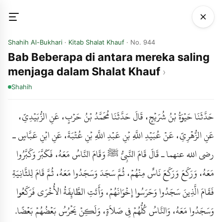
Shahih Al-Bukhari
·
Kitab Shalat Khauf
· No. 944
Bab Beberapa di antara mereka saling
menjaga dalam Shalat Khauf
Shahih
حَدَّثَنَا حَيْوَةُ بْنُ شُرَيْحٍ، قَالَ حَدَّثَنَا مُحَمَّدُ بْنُ حَرْبٍ، عَنِ الزُّبَيْدِيِّ،
عَنِ الزُّهْرِيِّ، عَنْ عُبَيْدِ اللَّهِ بْنِ عَبْدِ اللَّهِ بْنِ عُتْبَةَ، عَنِ ابْنِ عَبَّاسٍ ـ
رضى الله عنهما ـ قَالَ قَامَ النَّبِيُّ ﷺ وَقَامَ النَّاسُ مَعَهُ، فَكَبَّرَ وَكَبَّرُوا
مَعَهُ، وَرَكَعَ وَرَكَعَ نَاسٌ مِنْهُمْ، ثُمَّ سَجَدَ وَسَجَدُوا مَعَهُ، ثُمَّ قَامَ لِلثَّانِيَةِ
فَقَامَ الَّذِينَ سَجَدُوا وَحَرَسُوا إِخْوَانَهُمْ، وَأَتَتِ الطَّائِفَةُ الأُخْرَى فَرَكَعُوا
وَسَجَدُوا مَعَهُ، وَالنَّاسُ كُلُّهُمْ فِي صَلاَةٍ، وَلَكِنْ يَحْرُسُ بَعْضُهُمْ بَعْضًا.