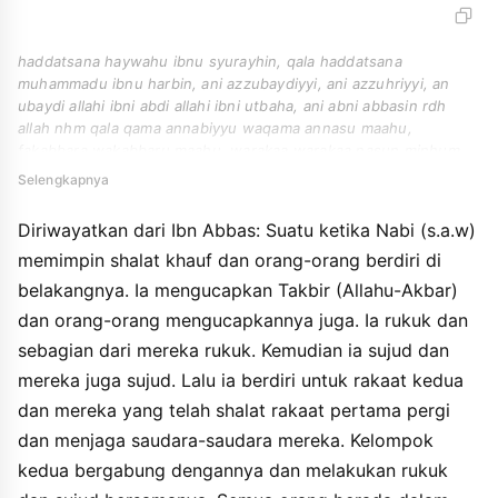
haddatsana haywahu ibnu syurayhin, qala haddatsana
muhammadu ibnu harbin, ani azzubaydiyyi, ani azzuhriyyi, an
ubaydi allahi ibni abdi allahi ibni utbaha, ani abni abbasin rdh
allah nhm qala qama annabiyyu waqama annasu maahu,
fakabbara wakabbaru maahu, warakaa warakaa nasun minhum,
tsumma sajada wasajadu maahu, tsumma qama lilttsaniyahi
Selengkapnya
faqama adzina sajadu waharasu ikhwanahum, waatati atthaifahu
alukhra farakau wasajadu maahu, waannasu kulluhum fi
Diriwayatkan dari Ibn Abbas: Suatu ketika Nabi (s.a.w)
shalahin, walakin yahrusu badhuhum badhan.
memimpin shalat khauf dan orang-orang berdiri di
belakangnya. Ia mengucapkan Takbir (Allahu-Akbar)
dan orang-orang mengucapkannya juga. Ia rukuk dan
sebagian dari mereka rukuk. Kemudian ia sujud dan
mereka juga sujud. Lalu ia berdiri untuk rakaat kedua
dan mereka yang telah shalat rakaat pertama pergi
dan menjaga saudara-saudara mereka. Kelompok
kedua bergabung dengannya dan melakukan rukuk