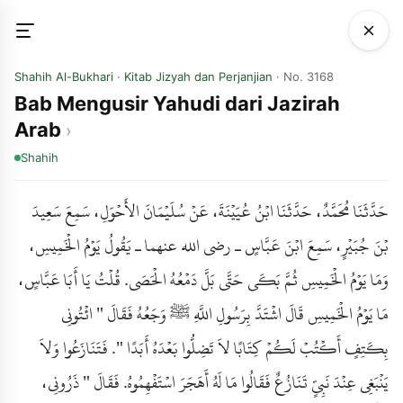
Shahih Al-Bukhari
·
Kitab Jizyah dan Perjanjian
· No. 3168
Bab Mengusir Yahudi dari Jazirah
Arab
Shahih
حَدَّثَنَا مُحَمَّدٌ، حَدَّثَنَا ابْنُ عُيَيْنَةَ، عَنْ سُلَيْمَانَ الأَحْوَلِ، سَمِعَ سَعِيدَ
بْنَ جُبَيْرٍ، سَمِعَ ابْنَ عَبَّاسٍ ـ رضى الله عنهما ـ يَقُولُ يَوْمُ الْخَمِيسِ،
وَمَا يَوْمُ الْخَمِيسِ ثُمَّ بَكَى حَتَّى بَلَّ دَمْعُهُ الْحَصَى. قُلْتُ يَا أَبَا عَبَّاسٍ،
مَا يَوْمُ الْخَمِيسِ قَالَ اشْتَدَّ بِرَسُولِ اللَّهِ ﷺ وَجَعُهُ فَقَالَ " ائْتُونِي
بِكَتِفٍ أَكْتُبْ لَكُمْ كِتَابًا لاَ تَضِلُّوا بَعْدَهُ أَبَدًا ". فَتَنَازَعُوا وَلاَ
يَنْبَغِي عِنْدَ نَبِيٍّ تَنَازُعٌ فَقَالُوا مَا لَهُ أَهَجَرَ اسْتَفْهِمُوهُ. فَقَالَ " ذَرُونِي،