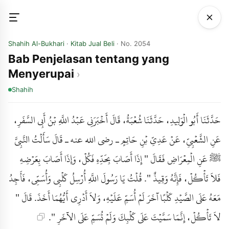
Shahih Al-Bukhari
·
Kitab Jual Beli
· No. 2054
Bab Penjelasan tentang yang
Menyerupai
Shahih
حَدَّثَنَا أَبُو الْوَلِيدِ، حَدَّثَنَا شُعْبَةُ، قَالَ أَخْبَرَنِي عَبْدُ اللَّهِ بْنُ أَبِي السَّفَرِ،
عَنِ الشَّعْبِيِّ، عَنْ عَدِيِّ بْنِ حَاتِمٍ ـ رضى الله عنه ـ قَالَ سَأَلْتُ النَّبِيَّ
ﷺ عَنِ الْمِعْرَاضِ فَقَالَ " إِذَا أَصَابَ بِحَدِّهِ فَكُلْ، وَإِذَا أَصَابَ بِعَرْضِهِ
فَلاَ تَأْكُلْ، فَإِنَّهُ وَقِيذٌ ". قُلْتُ يَا رَسُولَ اللَّهِ أُرْسِلُ كَلْبِي وَأُسَمِّي، فَأَجِدُ
مَعَهُ عَلَى الصَّيْدِ كَلْبًا آخَرَ لَمْ أُسَمِّ عَلَيْهِ، وَلاَ أَدْرِي أَيُّهُمَا أَخَذَ. قَالَ "
لاَ تَأْكُلْ، إِنَّمَا سَمَّيْتَ عَلَى كَلْبِكَ وَلَمْ تُسَمِّ عَلَى الآخَرِ ".