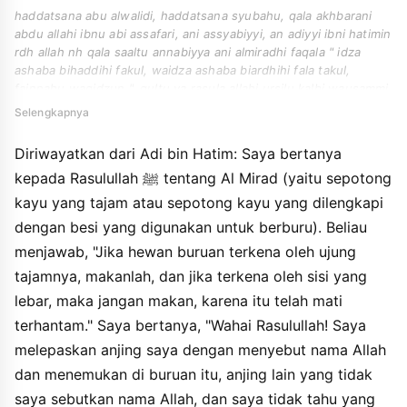
haddatsana abu alwalidi, haddatsana syubahu, qala akhbarani
abdu allahi ibnu abi assafari, ani assyabiyyi, an adiyyi ibni hatimin
rdh allah nh qala saaltu annabiyya ani almiradhi faqala " idza
ashaba bihaddihi fakul, waidza ashaba biardhihi fala takul,
fainnahu waqidzun ". qultu ya rasula allahi ursilu kalbi wausammi,
faajidu maahu ala asshaydi kalban akhara lam usammi alayhi,
Selengkapnya
wala adri ayyuhuma akhadza. qala " la takul, innama sammayta
ala kalbika walam tusammi ala alakhari ".
Diriwayatkan dari Adi bin Hatim: Saya bertanya
kepada Rasulullah ﷺ tentang Al Mirad (yaitu sepotong
kayu yang tajam atau sepotong kayu yang dilengkapi
dengan besi yang digunakan untuk berburu). Beliau
menjawab, "Jika hewan buruan terkena oleh ujung
tajamnya, makanlah, dan jika terkena oleh sisi yang
lebar, maka jangan makan, karena itu telah mati
terhantam." Saya bertanya, "Wahai Rasulullah! Saya
melepaskan anjing saya dengan menyebut nama Allah
dan menemukan di buruan itu, anjing lain yang tidak
saya sebutkan nama Allah, dan saya tidak tahu yang