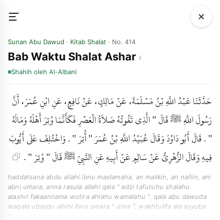
Sunan Abu Dawud
·
Kitab Shalat
· No. 414
Bab Waktu Shalat Ashar
Shahih
oleh Al-Albani
حَدَّثَنَا عَبْدُ اللَّهِ بْنُ مَسْلَمَةَ، عَنْ مَالِكٍ، عَنْ نَافِعٍ، عَنِ ابْنِ عُمَرَ، أَنَّ
رَسُولَ اللَّهِ ﷺ قَالَ " الَّذِي تَفُوتُهُ صَلاَةُ الْعَصْرِ فَكَأَنَّمَا وُتِرَ أَهْلَهُ وَمَالَهُ
" . قَالَ أَبُو دَاوُدَ وَقَالَ عُبَيْدُ اللَّهِ بْنُ عُمَرَ " أُتِرَ " . وَاخْتُلِفَ عَلَى أَيُّوبَ
فِيهِ وَقَالَ الزُّهْرِيُّ عَنْ سَالِمٍ عَنْ أَبِيهِ عَنِ النَّبِيِّ ﷺ قَالَ " وُتِرَ " .
haddatsana abdu allahi ibnu maslamaha, an malikin, an nafiin, ani
abni umara, anna rasula allahi qala " adzi tafutuhu shalahu
alashri fakaannama wutira ahlahu wamalahu ". qala abu dawuda
waqala ubaydu allahi ibnu umara " utira ". wakhtulifa ala ayyuba
fihi waqala azzuhriyyu an salimin an abihi ani annabiyyi qala "