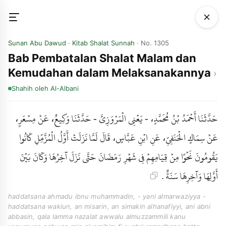
Sunan Abu Dawud
·
Kitab Shalat Sunnah
· No. 1305
Bab Pembatalan Shalat Malam dan
Kemudahan dalam Melaksanakannya
Shahih
oleh Al-Albani
حَدَّثَنَا أَحْمَدُ بْنُ مُحَمَّدٍ، - يَعْنِي الْمَرْوَزِيَّ - حَدَّثَنَا وَكِيعٌ، عَنْ مِسْعَرٍ،
عَنْ سِمَاكٍ الْحَنَفِيِّ، عَنِ ابْنِ عَبَّاسٍ، قَالَ لَمَّا نَزَلَتْ أَوَّلُ الْمُزَّمِّلِ كَانُوا
يَقُومُونَ نَحْوًا مِنْ قِيَامِهِمْ فِي شَهْرِ رَمَضَانَ حَتَّى نَزَلَ آخِرُهَا وَكَانَ بَيْنَ
أَوَّلِهَا وَآخِرِهَا سَنَةٌ .
haddatsana ahmadu ibnu muhammadin, - yani almarwaziyya -
haddatsana wakiun, an misarin, an simakin alhanafiyyi, ani abni
abbasin, qala lamma nazalat awwalu almuzzammili kanu