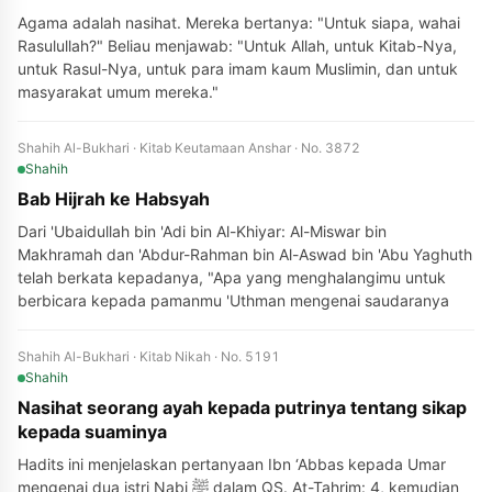
Agama adalah nasihat. Mereka bertanya: "Untuk siapa, wahai
Rasulullah?" Beliau menjawab: "Untuk Allah, untuk Kitab-Nya,
untuk Rasul-Nya, untuk para imam kaum Muslimin, dan untuk
masyarakat umum mereka."
Shahih Al-Bukhari · Kitab Keutamaan Anshar · No. 3872
Shahih
Bab Hijrah ke Habsyah
Dari 'Ubaidullah bin 'Adi bin Al-Khiyar: Al-Miswar bin
Makhramah dan 'Abdur-Rahman bin Al-Aswad bin 'Abu Yaghuth
telah berkata kepadanya, "Apa yang menghalangimu untuk
berbicara kepada pamanmu 'Uthman mengenai saudaranya
Shahih Al-Bukhari · Kitab Nikah · No. 5191
Shahih
Nasihat seorang ayah kepada putrinya tentang sikap
kepada suaminya
Hadits ini menjelaskan pertanyaan Ibn ‘Abbas kepada Umar
mengenai dua istri Nabi ﷺ dalam QS. At-Tahrim: 4, kemudian