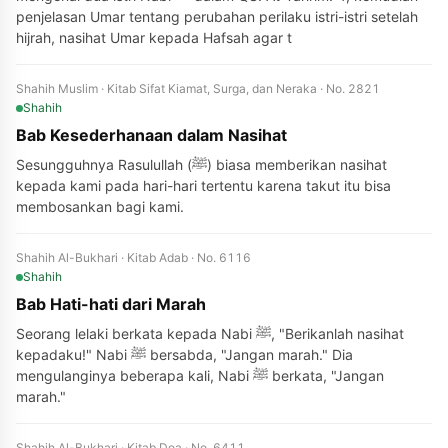
penjelasan Umar tentang perubahan perilaku istri-istri setelah
hijrah, nasihat Umar kepada Hafsah agar t
Shahih Muslim · Kitab Sifat Kiamat, Surga, dan Neraka · No. 2821
Shahih
Bab Kesederhanaan dalam Nasihat
Sesungguhnya Rasulullah (ﷺ) biasa memberikan nasihat
kepada kami pada hari-hari tertentu karena takut itu bisa
membosankan bagi kami.
Shahih Al-Bukhari · Kitab Adab · No. 6116
Shahih
Bab Hati-hati dari Marah
Seorang lelaki berkata kepada Nabi ﷺ, "Berikanlah nasihat
kepadaku!" Nabi ﷺ bersabda, "Jangan marah." Dia
mengulanginya beberapa kali, Nabi ﷺ berkata, "Jangan
marah."
Shahih Al-Bukhari · Kitab Doa · No. 6411