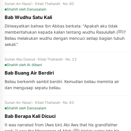
Sunan An-Nasa'i · Kitab Thaharah · No. 80
Shahih
oleh Darussalam
Bab Wudhu Satu Kali
Diriwayatkan bahwa Ibn Abbas berkata: "Apakah aku tidak
memberitahukan kepada kalian tentang wudhu Rasulullah (ﷺ)?
Beliau melakukan wudhu dengan mencuci setiap bagian tubuh
sekali."
Sunan Abu Dawud · Kitab Thaharah · No. 23
Shahih
oleh Al-Albani
Bab Buang Air Berdiri
Beliau berkemih sambil berdiri. Kemudian beliau meminta air
dan mengusap sepatu beliau.
Sunan An-Nasa'i · Kitab Thaharah · No. 83
Shahih
oleh Darussalam
Bab Berapa Kali Dicuci
It was narrated from (Aws bin) Abi Aws that his grandfather
said: "I saw the Messenger of Allah (ﷺ) trickle water into his