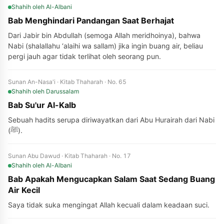
Shahih
oleh Al-Albani
Bab Menghindari Pandangan Saat Berhajat
Dari Jabir bin Abdullah (semoga Allah meridhoinya), bahwa
Nabi (shalallahu ‘alaihi wa sallam) jika ingin buang air, beliau
pergi jauh agar tidak terlihat oleh seorang pun.
Sunan An-Nasa'i · Kitab Thaharah · No. 65
Shahih
oleh Darussalam
Bab Su'ur Al-Kalb
Sebuah hadits serupa diriwayatkan dari Abu Hurairah dari Nabi
(ﷺ).
Sunan Abu Dawud · Kitab Thaharah · No. 17
Shahih
oleh Al-Albani
Bab Apakah Mengucapkan Salam Saat Sedang Buang
Air Kecil
Saya tidak suka mengingat Allah kecuali dalam keadaan suci.