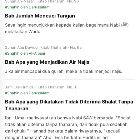
Sunan An-Nasa'i · Kitab Thaharah · No. 96
Shahih
oleh Darussalam
Bab Jumlah Mencuci Tangan
Saya ingin menunjukkan kepada kalian bagaimana Nabi (ﷺ)
melakukan Wudu.
Sunan Abu Dawud · Kitab Thaharah · No. 65
Shahih
oleh Al-Albani
Bab Apa yang Menjadikan Air Najis
Jika air mencapai dua qullah, maka ia tidak menjadi najis.
Jami' At-Tirmidzi · Kitab Thaharah · No. 1
Shahih
oleh Darussalam
Bab Apa yang Dikatakan Tidak Diterima Shalat Tanpa
Thaharah
Ibn `Umar meriwayatkan bahwa Nabi SAW bersabda: "Shalat
tidak akan diterima tanpa thaharah, dan tidak pula sedekah
dari ghulul." Hannad berkata dalam riwayatnya, "kecuali
dengan thaharah" Abu `Eisa berkata: Hadits ini ad