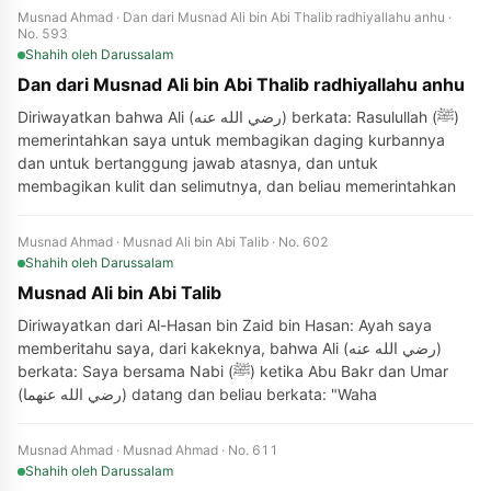
Musnad Ahmad · Dan dari Musnad Ali bin Abi Thalib radhiyallahu anhu ·
No. 593
Shahih
oleh Darussalam
Dan dari Musnad Ali bin Abi Thalib radhiyallahu anhu
Diriwayatkan bahwa Ali (رضي الله عنه) berkata: Rasulullah (ﷺ)
memerintahkan saya untuk membagikan daging kurbannya
dan untuk bertanggung jawab atasnya, dan untuk
membagikan kulit dan selimutnya, dan beliau memerintahkan
Musnad Ahmad · Musnad Ali bin Abi Talib · No. 602
Shahih
oleh Darussalam
Musnad Ali bin Abi Talib
Diriwayatkan dari Al-Hasan bin Zaid bin Hasan: Ayah saya
memberitahu saya, dari kakeknya, bahwa Ali (رضي الله عنه)
berkata: Saya bersama Nabi (ﷺ) ketika Abu Bakr dan Umar
(رضي الله عنهما) datang dan beliau berkata: "Waha
Musnad Ahmad · Musnad Ahmad · No. 611
Shahih
oleh Darussalam