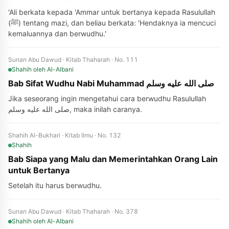
'Ali berkata kepada 'Ammar untuk bertanya kepada Rasulullah
(ﷺ) tentang mazi, dan beliau berkata: 'Hendaknya ia mencuci
kemaluannya dan berwudhu.'
Sunan Abu Dawud · Kitab Thaharah · No. 111
Shahih
oleh Al-Albani
Bab Sifat Wudhu Nabi Muhammad صلى الله عليه وسلم
Jika seseorang ingin mengetahui cara berwudhu Rasulullah
صلى الله عليه وسلم, maka inilah caranya.
Shahih Al-Bukhari · Kitab Ilmu · No. 132
Shahih
Bab Siapa yang Malu dan Memerintahkan Orang Lain
untuk Bertanya
Setelah itu harus berwudhu.
Sunan Abu Dawud · Kitab Thaharah · No. 378
Shahih
oleh Al-Albani