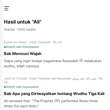
Hasil untuk "Ali"
Sekitar 1000 hadits
Sunan An-Nasa'i · Kitab Thaharah · No. 92
Shahih
oleh Darussalam
Bab Mencuci Wajah
Siapa yang ingin belajar bagaimana Rasulullah ﷺ melakukan
wudhu, inilah caranya.
Jami' At-Tirmidzi · Kitab Thaharah dari Rasulullah صلى الله عليه وسلم · No.
44
Shahih
oleh Darussalam
Bab Apa yang Diriwayatkan tentang Wudhu Tiga Kali
Ali narrated that: "The Prophet (ﷺ) performed Wudu three
times (for each limb)."