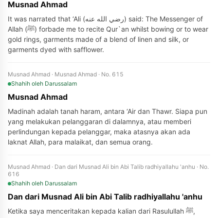
Musnad Ahmad
It was narrated that ‘Ali (رضي الله عنه) said: The Messenger of
Allah (ﷺ) forbade me to recite Qur`an whilst bowing or to wear
gold rings, garments made of a blend of linen and silk, or
garments dyed with safflower.
Musnad Ahmad · Musnad Ahmad · No. 615
Shahih
oleh Darussalam
Musnad Ahmad
Madinah adalah tanah haram, antara ‘Air dan Thawr. Siapa pun
yang melakukan pelanggaran di dalamnya, atau memberi
perlindungan kepada pelanggar, maka atasnya akan ada
laknat Allah, para malaikat, dan semua orang.
Musnad Ahmad · Dan dari Musnad Ali bin Abi Talib radhiyallahu 'anhu · No.
616
Shahih
oleh Darussalam
Dan dari Musnad Ali bin Abi Talib radhiyallahu 'anhu
Ketika saya menceritakan kepada kalian dari Rasulullah ﷺ,