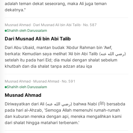
adalah teman dekat seseorang, maka Ali juga teman
dekatnya."
Musnad Ahmad · Dari Musnad Ali bin Abi Talib · No. 587
Shahih
oleh Darussalam
Dari Musnad Ali bin Abi Talib
Dari Abu Ubaid, mantan budak ‘Abdur Rahman bin ‘Awf,
berkata: Kemudian saya melihat ‘Ali bin Abi Talib (رضي الله عنه)
setelah itu pada hari Eid; dia mulai dengan shalat sebelum
khutbah dan dia shalat tanpa adzan atau iqa
Musnad Ahmad · Musnad Ahmad · No. 591
Shahih
oleh Darussalam
Musnad Ahmad
Diriwayatkan dari Ali (رضي الله عنه) bahwa Nabi (ﷺ) bersabda
pada hari al-Ahzab, 'Semoga Allah memenuhi rumah-rumah
dan kuburan mereka dengan api, mereka mengalihkan kami
dari shalat hingga matahari terbenam.'