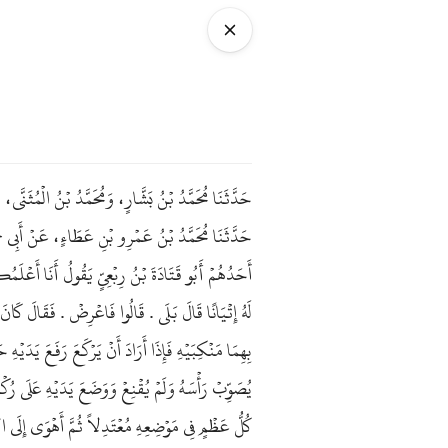
حَدَّثَنَا مُحَمَّدُ بْنُ بَشَّارٍ، وَمُحَمَّدُ بْنُ الْمُثَنّ،
حَدَّثَنَا مُحَمَّدُ بْنُ عَمْرِو بْنِ عَطَاءٍ، عَنْ أَبِي
أَحَدُهُمْ أَبُو قَتَادَةَ بْنُ رِبْعِيٍّ يَقُولُ أَنَا أَعْل
لَهُ إِتْيَانًا قَالَ بَلَى . قَالُوا فَاعْرِضْ . فَقَالَ كَان
بِهِمَا مَنْكِبَيْهِ فَإِذَا أَرَادَ أَنْ يَرْكَعَ رَفَعَ يَدَيْه
يُصَوِّبْ رَأْسَهُ وَلَمْ يُقْنِعْ وَوَضَعَ يَدَيْهِ عَلَى رُكْب
كُلُّ عَظْمٍ فِي مَوْضِعِهِ مُعْتَدِلاً ثُمَّ أَهْوَى إِلَى 