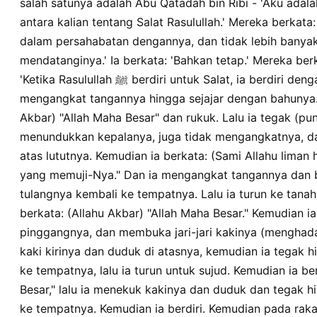
salah satunya adalah Abu Qatadah bin Ribi - 'Aku adal
mawdhiihi mutadilan tsumma ahwa sajidan tsumma qala " allahu a
antara kalian tentang Salat Rasulullah.' Mereka berkata
watadala hatta yarjia kullu azhmin fi mawdhiihi tsumma nahadha t
dalam persahabatan dengannya, dan tidak lebih banyak
mitsla dzalika hatta idza qama mina assajdatayni kabbara warafaa
mankibayhi kama shanaa hina aftataha asshalaha tsumma shanaa ka
mendatanginya.' Ia berkata: 'Bahkan tetap.' Mereka berk
tanqadhi fiha shalatuhu akkhara rijlahu alyusra waqaada ala syiq
'Ketika Rasulullah ﷺ berdiri untuk Salat, ia berdiri dengan punggung tegak dan
abu isa hadza haditsun hasanun shahihun. qala wamana qawlihi 
mengangkat tangannya hingga sejajar dengan bahunya. 
assajdatayni yani qama mina arrakatayni.
Akbar) "Allah Maha Besar" dan rukuk. Lalu ia tegak (pu
menundukkan kepalanya, juga tidak mengangkatnya, da
atas lututnya. Kemudian ia berkata: (Sami Allahu lima
yang memuji-Nya." Dan ia mengangkat tangannya dan b
tulangnya kembali ke tempatnya. Lalu ia turun ke tanah
berkata: (Allahu Akbar) "Allah Maha Besar." Kemudian i
pinggangnya, dan membuka jari-jari kakinya (menghada
kaki kirinya dan duduk di atasnya, kemudian ia tegak 
ke tempatnya, lalu ia turun untuk sujud. Kemudian ia be
Besar," lalu ia menekuk kakinya dan duduk dan tegak 
ke tempatnya. Kemudian ia berdiri. Kemudian pada rak