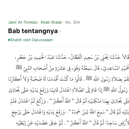
Jami' At-Tirmidzi
·
Kitab Shalat
· No. 304
Bab tentangnya
Shahih
oleh Darussalam
َى، قَالاَ حَدَّثَنَا يَحْيَى بْنُ سَعِيدٍ الْقَطَّانُ، حَدَّثَنَا عَبْدُ الْحَمِيدِ بْنُ جَعْفَرٍ
 حُمَيْدٍ السَّاعِدِيِّ، قَالَ سَمِعْتُهُ وَهُوَ، فِي عَشَرَةٍ مِنْ أَصْحَابِ النَّبِيِّ ﷺ
َمُكُمْ بِصَلاَةِ رَسُولِ اللَّهِ ﷺ . قَالُوا مَا كُنْتَ أَقْدَمَنَا لَهُ صُحْبَةً وَلاَ أَكْثَرَنَا
َ رَسُولُ اللَّهِ ﷺ إِذَا قَامَ إِلَى الصَّلاَةِ اعْتَدَلَ قَائِمًا وَرَفَعَ يَدَيْهِ حَتَّى يُحَاذِيَ
ِ حَتَّى يُحَاذِيَ بِهِمَا مَنْكِبَيْهِ ثُمَّ قَالَ " اللَّهُ أَكْبَرُ " . وَرَكَعَ ثُمَّ اعْتَدَلَ فَلَمْ
َتَيْهِ ثُمَّ قَالَ " سَمِعَ اللَّهُ لِمَنْ حَمِدَهُ " . وَرَفَعَ يَدَيْهِ وَاعْتَدَلَ حَتَّى يَرْجِعَ
الأَرْضِ سَاجِدًا ثُمَّ قَالَ " اللَّهُ أَكْبَرُ " . ثُمَّ جَافَى عَضُدَيْهِ عَنْ إِبْطَيْهِ