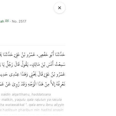
Kitab Sifat Kiamat, Raqaiq, dan Warak dari Rasulullah ﷺ
· No. 2517
حَدَّثَنَا أَبُو حَفْصٍ، عَمْرُو بْنُ عَلِيٍّ حَدَّثَنَا يَحْي
سَمِعْتُ أَنَسَ بْنَ مَالِكٍ، يَقُولُ قَالَ رَجُلٌ يَا رَسُولَ ا
عَمْرُو بْنُ عَلِيٍّ قَالَ يَحْيَى وَهَذَا عِنْدِي حَد
نَعْرِفُهُ إِلاَّ مِنْ هَذَا الْوَجْهِ وَقَدْ رُوِيَ عَنْ ع .
 saidin alqatthanu, haddatsana
malikin, yaqulu qala rajulun ya rasula
ha watawakkal ". qala amru ibnu aliyyin
 haditsun gharibun min haditsi anasin
ayyaha addhamriyyi ani annabiyyi nahwu