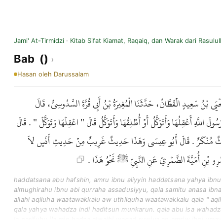
Jami' At-Tirmidzi
·
Bab ‏)‏ ‏)
Hasan
oleh Darussalam
َى بْنُ سَعِيدٍ الْقَطَّانُ، حَدَّثَنَا الْمُغِيرَةُ بْنُ أَبِي قُرَّةَ السَّدُوسِيُّ، قَالَ
للَّهِ أَعْقِلُهَا وَأَتَوَكَّلُ أَوْ أُطْلِقُهَا وَأَتَوَكَّلُ قَالَ " اعْقِلْهَا وَتَوَكَّلْ " . قَالَ
ِيثٌ مُنْكَرٌ . قَالَ أَبُو عِيسَى وَهَذَا حَدِيثٌ غَرِيبٌ مِنْ حَدِيثِ أَنَسٍ لاَ
َمْرِو بْنِ أُمَيَّةَ الضَّمْرِيِّ عَنِ النَّبِيِّ ﷺ نَحْوُ هَذَا
haddatsana abu hafshin, amru ibnu aliyyin haddatsana yahya ibnu
almughirahu ibnu abi qurraha assadusiyyu, qala samitu anasa ibna 
allahi aqiluha waatawakkalu aw uthliquha waatawakkalu qala " aqil
qala yahya wahadza indi haditsun munkarun. qala abu isa wahadza
la narifuhu ila min hadza alwajhi waqad ruwiya an amriw ibni um