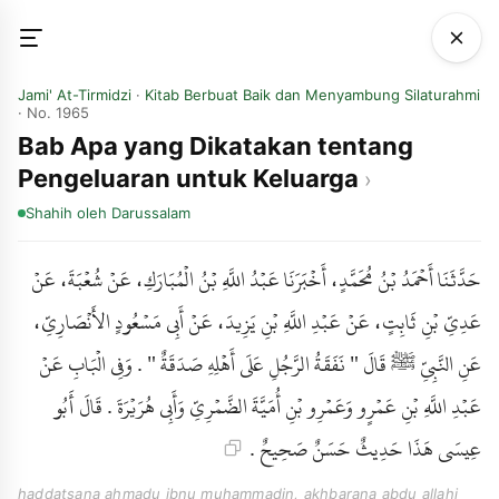
Jami' At-Tirmidzi
·
Kitab Berbuat Baik dan Menyambung Silaturahmi
· No. 1965
Bab Apa yang Dikatakan tentang
Pengeluaran untuk Keluarga
Shahih
oleh Darussalam
حَدَّثَنَا أَحْمَدُ بْنُ مُحَمَّدٍ، أَخْبَرَنَا عَبْدُ اللَّهِ بْنُ الْمُبَارَكِ، عَنْ شُعْبَةَ، عَنْ
عَدِيِّ بْنِ ثَابِتٍ، عَنْ عَبْدِ اللَّهِ بْنِ يَزِيدَ، عَنْ أَبِي مَسْعُودٍ الأَنْصَارِيِّ،
عَنِ النَّبِيِّ ﷺ قَالَ " نَفَقَةُ الرَّجُلِ عَلَى أَهْلِهِ صَدَقَةٌ " . وَفِي الْبَابِ عَنْ
عَبْدِ اللَّهِ بْنِ عَمْرٍو وَعَمْرِو بْنِ أُمَيَّةَ الضَّمْرِيِّ وَأَبِي هُرَيْرَةَ . قَالَ أَبُو
عِيسَى هَذَا حَدِيثٌ حَسَنٌ صَحِيحٌ .
haddatsana ahmadu ibnu muhammadin, akhbarana abdu allahi